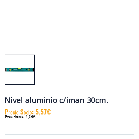
Taladro
Amoladora
perc.vatton 20v.1
115mm. vatton
bat.2.0ah
20v.1 bat.2.0ah.
P
S
: 81,88€
P
S
: 105,09€
recio
ocio
recio
ocio
P
H
: 140,97€
P
H
: 178,19€
recio
abitual
recio
abitual
Nivel aluminio c/iman 30cm.
P
S
: 5,57€
recio
ocio
P
H
: 9,34€
recio
abitual