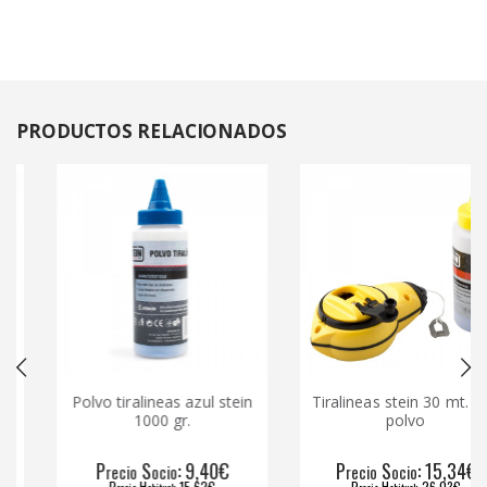
PRODUCTOS
RELACIONADOS
Polvo tiralineas azul stein
Tiralineas stein 30 mt. con
1000 gr.
polvo
P
S
: 9,40€
P
S
: 15,34€
recio
ocio
recio
ocio
P
H
: 15,62€
P
H
: 26,03€