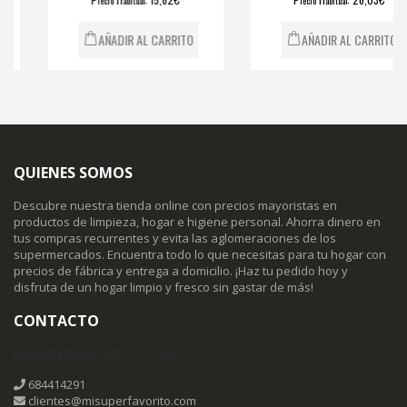
recio
abitual
recio
abitual
AÑADIR AL CARRITO
AÑADIR AL CARRITO
QUIENES SOMOS
Descubre nuestra tienda online con precios mayoristas en
productos de limpieza, hogar e higiene personal. Ahorra dinero en
tus compras recurrentes y evita las aglomeraciones de los
supermercados. Encuentra todo lo que necesitas para tu hogar con
precios de fábrica y entrega a domicilio. ¡Haz tu pedido hoy y
disfruta de un hogar limpio y fresco sin gastar de más!
CONTACTO
MISUPERFAVORITO.COM
684414291
clientes@misuperfavorito.com