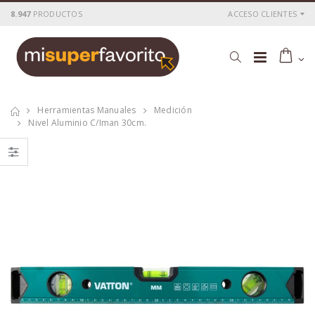
8.947
PRODUCTOS
ACCESO CLIENTES
Herramientas Manuales
Medición
Nivel Aluminio C/iman 30cm.
Taladro
Atornill.impacto
perc.vatton 20v.1
vatton 20v.1
bat.2.0a brush
bat.2.0ah
P
S
: 109,99€
P
S
: 100,59€
recio
ocio
recio
ocio
P
H
: 185,54€
P
H
: 168,82€
recio
abitual
recio
abitual