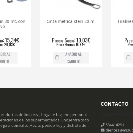
n 30 mt. con
Cinta metrica stein 20 m.
Tiralineas
o
: 15,34€
P
S
: 10,03€
P
recio
ocio
recio
 26,03€
P
H
: 16,84€
P
recio
abitual
recio
R AL
AÑADIR AL
ITO
CARRITO
CONTACTO
MISUPERFAVO
productos de limpieza, hogar e higiene personal.
omeraciones de los supermercados. Encuentra todo
684414291
ega a domicilio. ¡Haz tu pedido hoy y disfruta de
clientes@misup