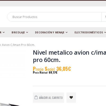
AR
BRICOLAJE
DECORACIÓN Y MENAJE
ELECTRODOMÉSTICOS
co Avion C/iman Pro 60cm.
Nivel metalico avion c/im
pro 60cm.
P
S
: 36,05€
recio
ocio
P
H
: 60,17€
recio
abitual
AÑADIR AL CARRITO