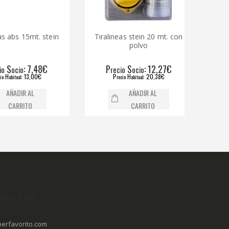
 abs 15mt. stein
Tiralineas stein 20 mt. con
Polvo ti
polvo
S
: 7,48€
P
S
: 12,27€
P
ocio
recio
ocio
H
: 13,00€
P
H
: 20,38€
abitual
recio
abitual
AÑADIR AL
AÑADIR AL
CARRITO
CARRITO
RITO.COM
erfavorito.com