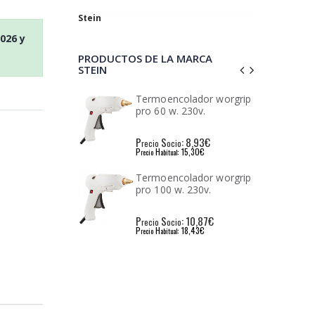
Stein
2026
y
PRODUCTOS DE LA MARCA
STEIN
colador worgrip
Termoencolador worgrip
v.
pro 60 w. 230v.
: 4,60€
P
S
: 8,93€
io
recio
ocio
: 7,67€
P
H
: 15,30€
l
recio
abitual
colador worgrip
Termoencolador worgrip
0v.
pro 100 w. 230v.
: 7,50€
P
S
: 10,87€
io
recio
ocio
: 12,78€
P
H
: 18,43€
l
recio
abitual