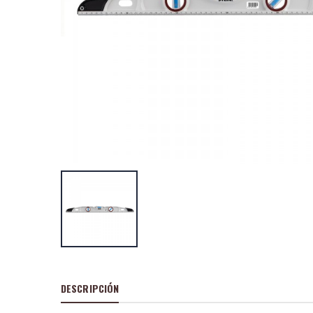
Termoencolador
10 w.230v.
P
S
: 4,60€
recio
ocio
P
H
: 7,67€
recio
abitual
Termoencolador
40 w. 230v.
P
S
: 7,50€
recio
ocio
P
H
: 12,78€
recio
abitual
DESCRIPCIÓN