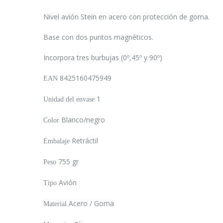
Nivel avión Stein en acero con protección de goma.
Base con dos puntos magnéticos.
Incorpora tres burbujas (0º,45º y 90º)
8425160475949
EAN
1
Unidad del envase
Blanco/negro
Color
Retráctil
Embalaje
755 gr
Peso
Avión
Tipo
Acero / Goma
Material