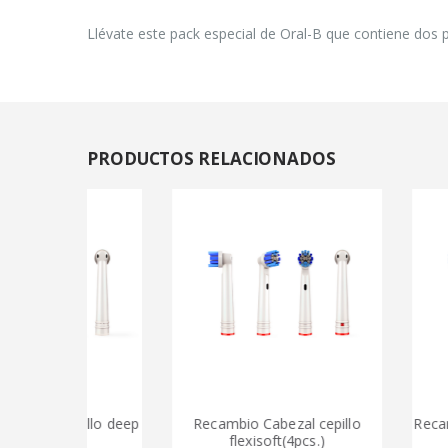
Llévate este pack especial de Oral-B que contiene dos 
PRODUCTOS
RELACIONADOS
cepillo deep
Recambio Cabezal cepillo
Recambio Cabe
cs.)
flexisoft(4pcs.)
acti