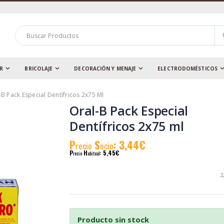
AR
BRICOLAJE
DECORACIÓN Y MENAJE
ELECTRODOMÉSTICOS
-B Pack Especial Dentífricos 2x75 Ml
Oral-B Pack Especial
Dentífricos 2x75 ml
P
S
: 3,44€
recio
ocio
P
H
: 5,45€
recio
abitual
2
Producto sin stock