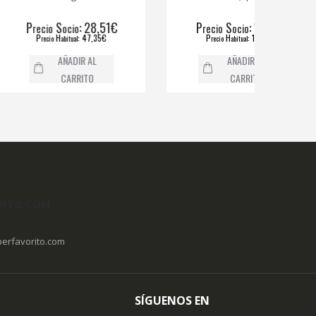
S
: 28,51€
P
S
: 10,15€
ecio
ocio
recio
ocio
P
H
: 47,35€
P
H
: 17,49€
recio
abitual
recio
abitual
AÑADIR AL
AÑADIR AL
CARRITO
CARRITO
RITO.COM
erfavorito.com
SÍGUENOS EN