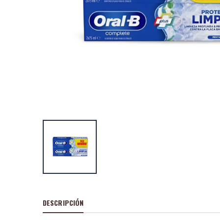
Oral-B Prot
Profesional 
24h 500
P
S
: 
recio
ocio
P
H
: 5,
recio
abitual
Oral B Proe
Proteccion 
2x75ml
P
S
: 
recio
ocio
P
H
: 5,
recio
abitual
DESCRIPCIÓN