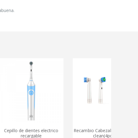
babuena.
o de dientes electrico
Recambio Cabezal cepillo deep
recargable
clean(4pcs.)