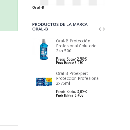
Oral-B
PRODUCTOS DE LA MARCA
ORAL-B
-B Protección
Oral-b cross action
esional Colutorio
recambio cepillo de
 500
dientes eléctrico 5uds
S
: 2,98€
P
S
: 15,54€
o
ocio
recio
ocio
H
: 5,27€
P
H
: 21,99€
abitual
recio
abitual
 B Proexpert
Oral-b cepillo eXceed 1
eccion Profesional
ud.
5ml
S
: 3,82€
P
S
: 0,75€
o
ocio
recio
ocio
H
: 5,40€
P
H
: 1,99€
abitual
recio
abitual