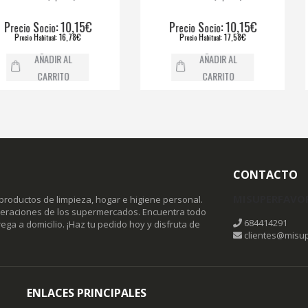
S
: 10,15€
P
S
: 10,15€
P
ocio
recio
ocio
r
: 16,78€
P
H
: 17,58€
abitual
recio
abitual
AÑADIR AL
AÑADIR AL
CARRITO
CARRITO
CONTACTO
MISUPERFAVO
productos de limpieza, hogar e higiene personal.
omeraciones de los supermercados. Encuentra todo
684414291
ega a domicilio. ¡Haz tu pedido hoy y disfruta de
clientes@misup
ENLACES PRINCIPALES