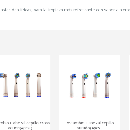
pastas dentífricas, para la limpieza más refrescante con sabor a hier
zal cepillo cross
Recambio Cabezal cepillo
Cepill
on(4pcs.)
surtido(4pcs.)