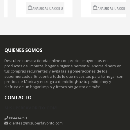
AÑADIR AL CARRITO
AÑADIR AL CARRITO
QUIENES SOMOS
Descubre nuestra tienda online con precios mayoristas en
productos de limpieza, hogar e higiene personal. Ahorra dinero en
tus compras recurrentes y evita las aglomeraciones de los
supermercados. Encuentra todo lo que necesitas para tu hogar con
precios de fábrica y entrega a domicilio. ¡Haz tu pedido hoy y
disfruta de un hogar limpio y fresco sin gastar de más!
CONTACTO
MISUPERFAVORITO.COM
684414291
clientes@misuperfavorito.com