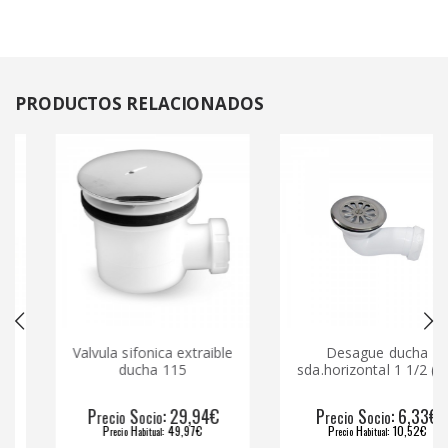
PRODUCTOS
RELACIONADOS
Valvula sifonica extraible
Desague ducha
ducha 115
sda.horizontal 1 1/2 (40)
P
S
: 29,94€
P
S
: 6,33€
recio
ocio
recio
ocio
P
H
: 49,97€
P
H
: 10,52€
recio
abitual
recio
abitual