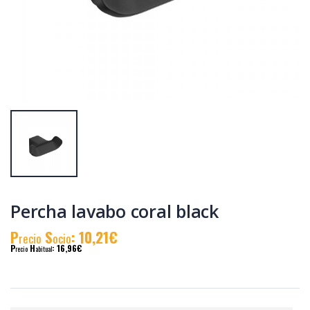
Barra baño java
Recambio
rociador redondo
mezclador bañera
java-pacific
P
S
: 47,19€
P
S
: 6,92€
recio
ocio
recio
ocio
P
H
: 82,06€
P
H
: 11,85€
recio
abitual
recio
abitual
Percha lavabo coral black
P
S
: 10,21€
recio
ocio
P
H
: 16,96€
recio
abitual