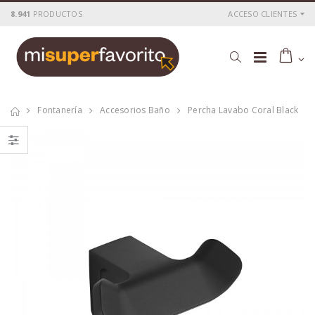
8.941
PRODUCTOS
ACCESO CLIENTES
Fontanería
Accesorios Baño
Percha Lavabo Coral Black
Barra baño java
Cartucho ceramico
rociador cuadrado
40 mm.
P
S
: 55,70€
P
S
: 5,59€
recio
ocio
recio
ocio
P
H
: 92,03€
P
H
: 9,63€
recio
abitual
recio
abitual