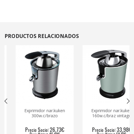
PRODUCTOS
RELACIONADOS
Exprimidor nar.kuken
Exprimidor nar.kuken
300w.c/brazo
160w.c/braz vintage
P
S
: 26,73€
P
S
: 33,98€
recio
ocio
recio
ocio
P
H
: 46,49€
P
H
: 59,10€