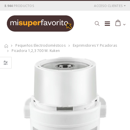
8.944
PRODUCTOS
ACCESO CLIENTES
Pequeños Electrodomésticos
Exprimidores Y Picadoras
Picadora 1,2,3 700 W. Kuken
Tostadora
Tostadora
inox.2pc. 800 w.
inox.4pc.1400w.kuken
kuken
P
S
: 25,76€
P
S
: 36,54€
recio
ocio
recio
ocio
P
H
: 43,00€
P
H
: 62,28€
recio
abitual
recio
abitual