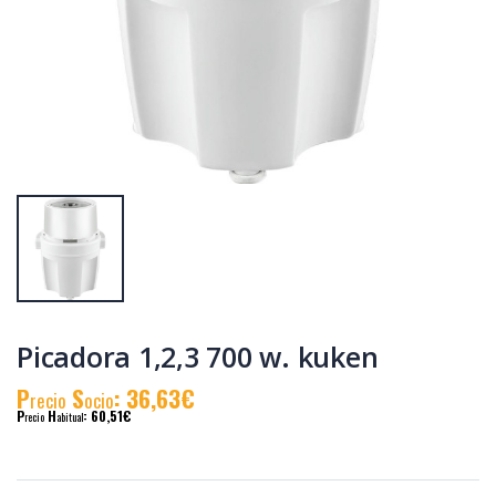
Tostadora
Tostadora blanca
inox.2pc.1000w.grande
2pc. 850 w. kuken
kuken
P
S
: 33,29€
P
S
: 21,26€
recio
ocio
recio
ocio
P
H
: 57,60€
P
H
: 36,61€
recio
abitual
recio
abitual
Picadora 1,2,3 700 w. kuken
P
S
: 36,63€
recio
ocio
P
H
: 60,51€
recio
abitual