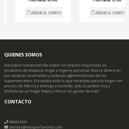
recio
abitual
recio
abitual
AÑADIR AL CARRITO
AÑADIR AL CARRITO
QUIENES SOMOS
Descubre nuestra tienda online con precios mayoristas en
productos de limpieza, hogar e higiene personal. Ahorra dinero en
tus compras recurrentes y evita las aglomeraciones de los
supermercados. Encuentra todo lo que necesitas para tu hogar con
precios de fábrica y entrega a domicilio. ¡Haz tu pedido hoy y
disfruta de un hogar limpio y fresco sin gastar de más!
CONTACTO
MISUPERFAVORITO.COM
684414291
clientes@misuperfavorito.com