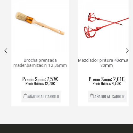
Brocha prensada
Mezclador pintura 40cm.aspa
mader.barnizad.nº12 36mm
80mm
P
S
: 7,57€
P
S
: 2,61€
recio
ocio
recio
ocio
P
H
: 12,70€
P
H
: 4,50€
recio
abitual
recio
abitual
AÑADIR AL CARRITO
AÑADIR AL CARRITO