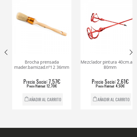
Brocha prensada
Mezclador pintura 40cm.aspa
mader.barnizad.nº12 36mm
80mm
P
S
: 7,57€
P
S
: 2,61€
recio
ocio
recio
ocio
P
H
: 12,70€
P
H
: 4,50€
recio
abitual
recio
abitual
AÑADIR AL CARRITO
AÑADIR AL CARRITO