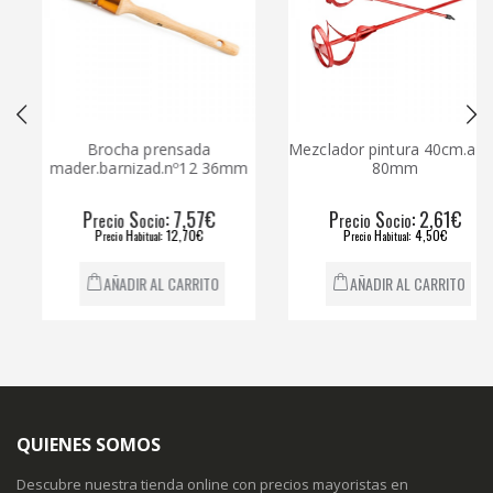
Brocha prensada
Mezclador pintura 40cm.aspa
mader.barnizad.nº12 36mm
80mm
P
S
: 7,57€
P
S
: 2,61€
recio
ocio
recio
ocio
P
H
: 12,70€
P
H
: 4,50€
recio
abitual
recio
abitual
AÑADIR AL CARRITO
AÑADIR AL CARRITO
QUIENES SOMOS
Descubre nuestra tienda online con precios mayoristas en