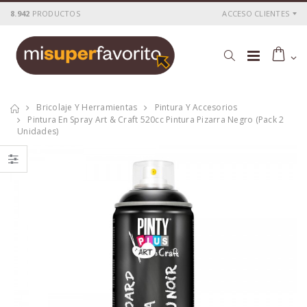
8.942
PRODUCTOS
ACCESO CLIENTES
Bricolaje Y Herramientas
Pintura Y Accesorios
Pintura En Spray Art & Craft 520cc Pintura Pizarra Negro (pack 2
Unidades)
Pintura en spray
Spray imprimación
art & craft 520cc
ral 3009 oxide red
efecto cromo plata
520cc i112 300 g
c150
P
S
: 11,24€
P
S
: 8,22€
recio
ocio
recio
ocio
P
H
: 15,39€
P
H
: 11,36€
recio
abitual
recio
abitual