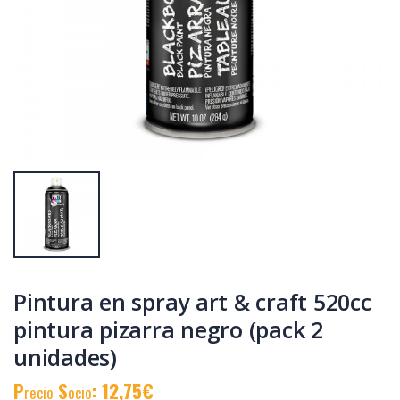
Pintura en spray
Spray imprimación
tech 650 cc
universal blanco
marcador 360°
520cc i101 338 g
verde t136
P
S
: 6,07€
P
S
: 8,22€
recio
ocio
recio
ocio
P
H
: 8,38€
P
H
: 11,24€
recio
abitual
recio
abitual
Pintura en spray art & craft 520cc
pintura pizarra negro (pack 2
unidades)
P
S
: 12,75€
recio
ocio