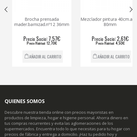
Brocha prensada
Mezclador pintura 40cm.aspa
mader.barnizad.nº12 36mm
80mm
P
S
: 7,57€
P
S
: 2,61€
recio
ocio
recio
ocio
P
H
: 12,70€
P
H
: 4,50€
recio
abitual
recio
abitual
AÑADIR AL CARRITO
AÑADIR AL CARRITO
QUIENES SOMOS
Descubre nuestra tienda online con precios mayoristas en
productos de limpieza, hogar e higiene personal. Ahorra dinero en
tus compras recurrentes y evita las aglomeraciones de los
supermercados. Encuentra todo lo que necesitas para tu hogar con
precios de fábrica y entrega a domicilio. ¡Haz tu pedido hoy y