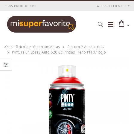
8.925
PRODUCTOS
ACCESO CLIENTES
Bricolaje Y Herramientas
Pintura Y Accesorios
Pintura En Spray Auto 520 Cc Pinzas Freno Pf107 Rojo
Pintura en spray
Spray imprimación
art & craft 520cc
ral 3009 oxide red
efecto cromo plata
520cc i112 300 g
c150
P
S
: 11,24€
P
S
: 8,22€
recio
ocio
recio
ocio
P
H
: 15,39€
P
H
: 11,36€
recio
abitual
recio
abitual