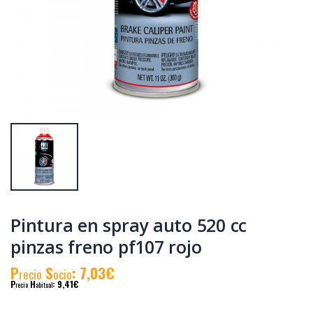
Pintura en spray
Spray imprimación
tech 650 cc
universal blanco
marcador 360°
520cc i101 338 g
verde t136
P
S
: 6,07€
P
S
: 8,22€
recio
ocio
recio
ocio
P
H
: 8,38€
P
H
: 11,24€
recio
abitual
recio
abitual
Pintura en spray auto 520 cc
pinzas freno pf107 rojo
P
S
: 7,03€
recio
ocio
P
H
: 9,41€
recio
abitual