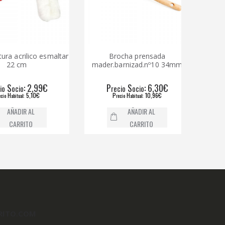
ra acrilico esmaltar
Brocha prensada
B
22 cm
mader.barnizad.nº10 34mm
mader
S
: 2,99€
P
S
: 6,30€
P
ocio
recio
ocio
H
: 5,10€
P
H
: 10,96€
abitual
recio
abitual
AÑADIR AL
AÑADIR AL
CARRITO
CARRITO
RITO.COM