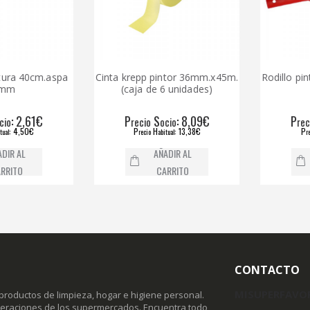
ra 40cm.aspa
Cinta krepp pintor 36mm.x45m.
Rodillo pintu
m
(caja de 6 unidades)
: 2,61€
P
S
: 8,09€
P
recio
ocio
recio
: 4,50€
P
H
: 13,38€
P
recio
abitual
recio
R AL
AÑADIR AL
ITO
CARRITO
CONTACTO
MISUPERFAVO
productos de limpieza, hogar e higiene personal.
omeraciones de los supermercados. Encuentra todo