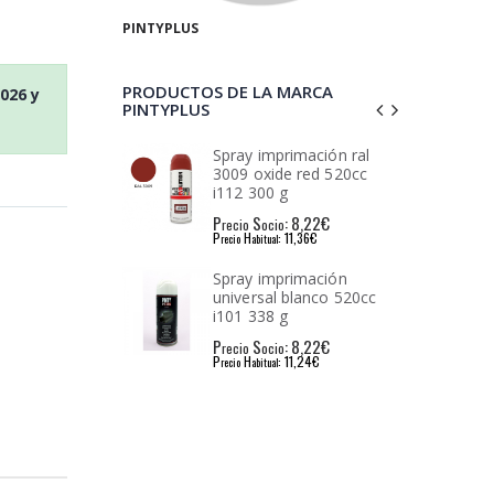
PINTYPLUS
PRODUCTOS DE LA MARCA
2026
y
PINTYPLUS
en spray art &
Spray imprimación ral
0cc efecto cromo
3009 oxide red 520cc
50
i112 300 g
: 11,24€
P
S
: 8,22€
io
recio
ocio
: 15,39€
P
H
: 11,36€
l
recio
abitual
en spray tech 650
Spray imprimación
ador 360° verde
universal blanco 520cc
i101 338 g
: 6,07€
P
S
: 8,22€
io
recio
ocio
: 8,38€
P
H
: 11,24€
l
recio
abitual