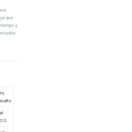
 una
 ya que
l tiempo y
incluidos
ris
asalto
al
012