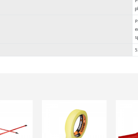
P
p
P
e
s
5