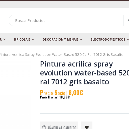
AR
BRICOLAJE
DECORACIÓN Y MENAJE
ELECTRODOMÉSTICOS
Pintura Acrílica Spray Evolution Water-Based 520 Cc Ral 7012 Gris Basalto
Pintura acrílica spray
evolution water-based 520
ral 7012 gris basalto
P
S
: 8,00€
recio
ocio
P
H
: 10,33€
recio
abitual
AÑADIR AL CARRITO