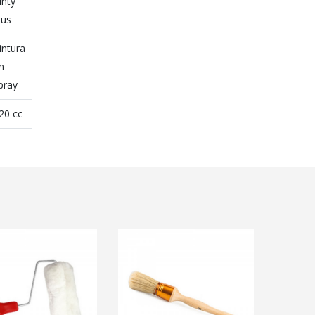
inty
lus
intura
n
pray
20 cc