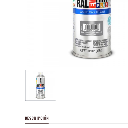
Pintura en spray
craft 520cc efe
plata c150
P
S
: 11,24
recio
ocio
P
H
: 15,39€
recio
abitual
Pintura en spray
cc marcador 360
t136
P
S
: 6,07€
recio
ocio
P
H
: 8,38€
recio
abitual
DESCRIPCIÓN