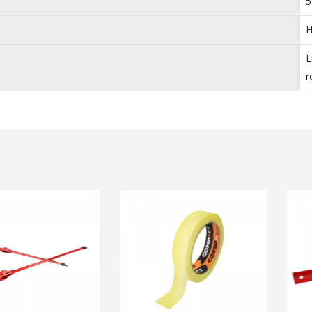
5
H
L
r