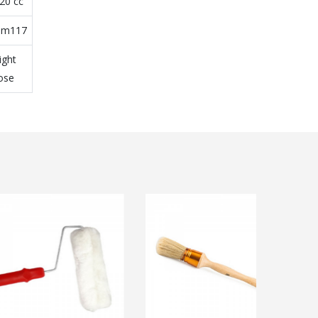
20 cc
m117
ight
ose