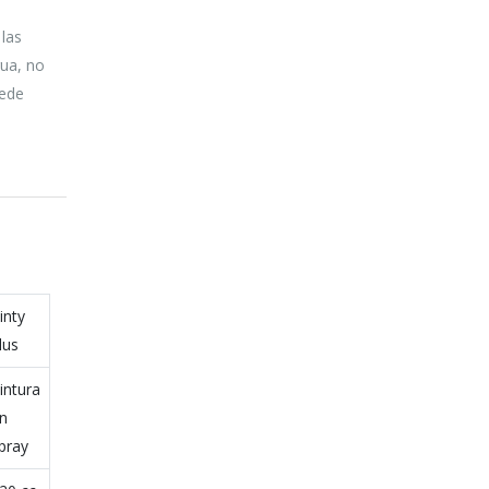
 las
gua, no
uede
inty
lus
intura
n
pray