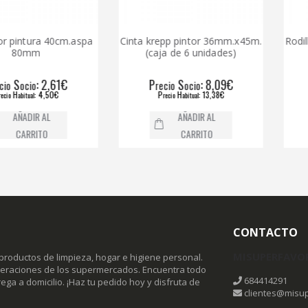
ura 40cm.aspa
Cinta krepp pintor 36mm.x45m.
Rodillo pint
mm
(caja de 6 unidades)
: 2,61€
P
S
: 8,09€
P
io
recio
ocio
reci
: 4,50€
P
H
: 13,38€
P
al
recio
abitual
rec
IR AL
AÑADIR AL
RITO
CARRITO
CONTACTO
MISUPERFAVO
productos de limpieza, hogar e higiene personal.
omeraciones de los supermercados. Encuentra todo
684414291
ega a domicilio. ¡Haz tu pedido hoy y disfruta de
clientes@misup