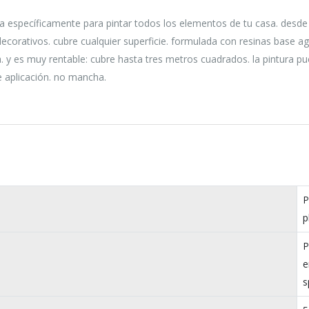
a específicamente para pintar todos los elementos de tu casa. desde
ecorativos. cubre cualquier superficie. formulada con resinas base a
a. y es muy rentable: cubre hasta tres metros cuadrados. la pintura p
e aplicación. no mancha.
P
p
P
e
s