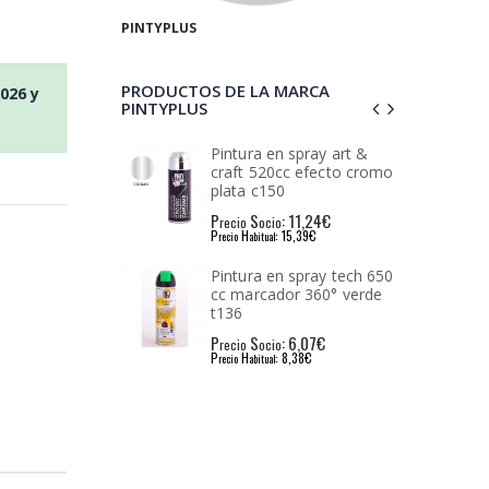
PINTYPLUS
PRODUCTOS DE LA MARCA
2026
y
PINTYPLUS
en spray art &
Spray imprimación ral
0cc efecto cromo
3009 oxide red 520cc
50
i112 300 g
: 11,24€
P
S
: 8,22€
io
recio
ocio
: 15,39€
P
H
: 11,36€
l
recio
abitual
en spray tech 650
Spray imprimación
ador 360° verde
universal blanco 520cc
i101 338 g
: 6,07€
P
S
: 8,22€
io
recio
ocio
: 8,38€
P
H
: 11,24€
l
recio
abitual