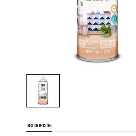
Pintura en spray
craft 520cc efe
plata c150
P
S
: 11,24
recio
ocio
P
H
: 15,39€
recio
abitual
Pintura en spray
cc marcador 360
t136
P
S
: 6,07€
recio
ocio
P
H
: 8,38€
recio
abitual
DESCRIPCIÓN