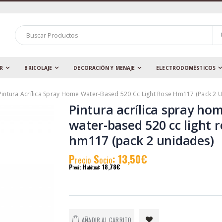
AR
BRICOLAJE
DECORACIÓN Y MENAJE
ELECTRODOMÉSTICOS
Pintura Acrílica Spray Home Water-Based 520 Cc Light Rose Hm117 (pack 2 
Pintura acrílica spray ho
water-based 520 cc light 
hm117 (pack 2 unidades)
P
S
: 13,50€
recio
ocio
P
H
: 18,78€
recio
abitual
AÑADIR AL CARRITO