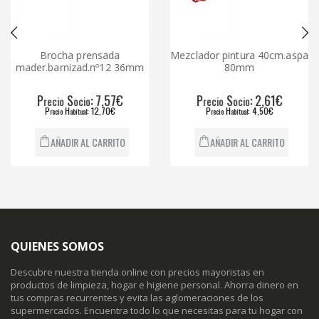
Brocha prensada
Mezclador pintura 40cm.aspa
mader.barnizad.nº12 36mm
80mm
P
S
: 7,57€
P
S
: 2,61€
recio
ocio
recio
ocio
P
H
: 12,70€
P
H
: 4,50€
recio
abitual
recio
abitual
AÑADIR AL CARRITO
AÑADIR AL CARRITO
QUIENES SOMOS
Descubre nuestra tienda online con precios mayoristas en
productos de limpieza, hogar e higiene personal. Ahorra dinero en
tus compras recurrentes y evita las aglomeraciones de los
supermercados. Encuentra todo lo que necesitas para tu hogar con