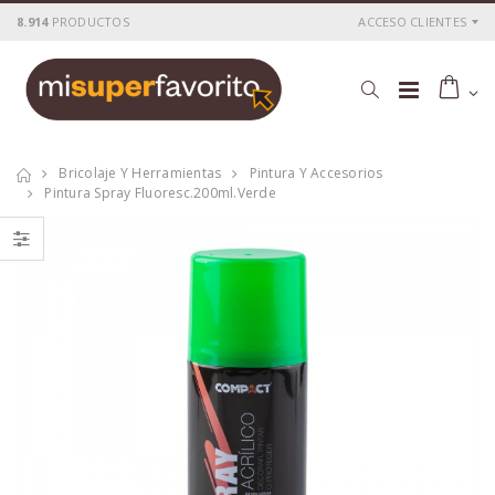
8.914
PRODUCTOS
ACCESO CLIENTES
Bricolaje Y Herramientas
Pintura Y Accesorios
Pintura Spray Fluoresc.200ml.verde
Escayola plastica
Polvo grafito 50gr.
1kg.
P
S
: 2,66€
P
S
: 6,61€
recio
ocio
recio
ocio
P
H
: 4,44€
P
H
: 11,15€
recio
abitual
recio
abitual