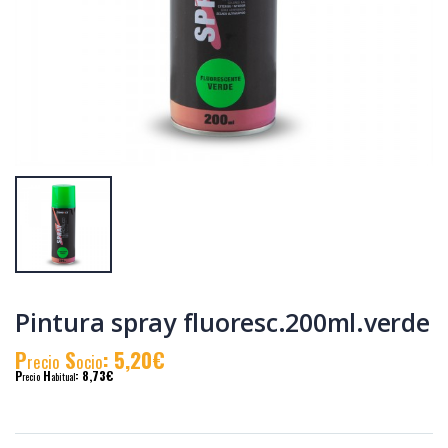
Yeso fino relleno
Lasur protector
1kg.
satinado
750ml.nogal
P
S
: 2,66€
P
S
: 15,55€
recio
ocio
recio
ocio
P
H
: 4,46€
P
H
: 26,36€
recio
abitual
recio
abitual
Pintura spray fluoresc.200ml.verde
P
S
: 5,20€
recio
ocio
P
H
: 8,73€
recio
abitual