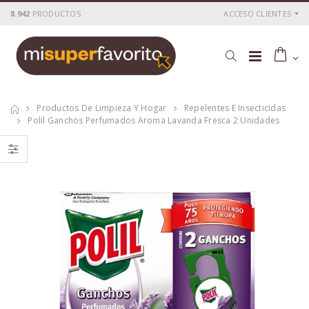
8.942
PRODUCTOS
ACCESO CLIENTES
Productos De Limpieza Y Hogar
Repelentes E Insecticidas
Polil Ganchos Perfumados Aroma Lavanda Fresca 2 Unidades
Mr. Forza limpia
Polil trampa
hornos spray
antipolillas 2+1
300ml
unidades
P
S
: 5,58€
P
S
: 5,05€
recio
ocio
recio
ocio
P
H
: 7,25€
P
H
: 6,20€
recio
abitual
recio
abitual