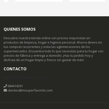
QUIENES SOMOS
Descubre nuestra tienda online con precios mayoristas en
productos de limpieza, hogar e higiene personal. Ahorra dinero en
tus compras recurrentes y evita las aglomeraciones de los
supermercados. Encuentra todo lo que necesitas para tu hogar con
precios de fábrica y entrega a domicilio. ¡Haz tu pedido hoy y
disfruta de un hogar limpio y fresco sin gastar de más!
CONTACTO
MISUPERFAVORITO.COM
684414291
clientes@misuperfavorito.com