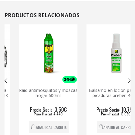
PRODUCTOS
RELACIONADOS
24H
Raid antimosquitos y moscas
Balsamo en locion para la
8
hogar 600ml
picaduras preben 40 ml
P
S
: 3,50€
P
S
: 10,79€
recio
ocio
recio
ocio
P
H
: 4,44€
P
H
: 16,08€
recio
abitual
recio
abitual
AÑADIR AL CARRITO
AÑADIR AL CARRITO