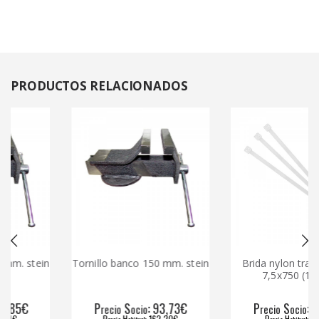
PRODUCTOS
RELACIONADOS
 stein
Tornillo banco 150 mm. stein
Brida nylon transpar
7,5x750 (100un)
€
P
S
: 93,73€
P
S
: 53,86
recio
ocio
recio
ocio
P
H
: 162,20€
P
H
: 88,97€