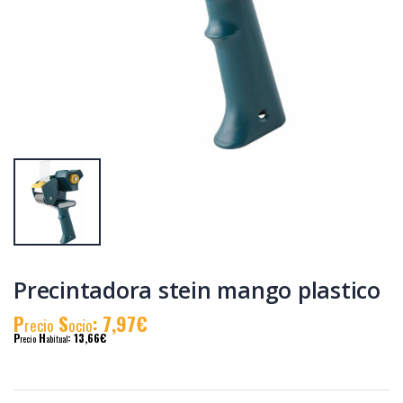
Termoencolador
Termoencolador
worgrip pro 100 w.
worgrip 40 w. 230v.
230v.
P
S
: 10,87€
P
S
: 7,50€
recio
ocio
recio
ocio
P
H
: 18,43€
P
H
: 12,78€
recio
abitual
recio
abitual
Precintadora stein mango plastico
P
S
: 7,97€
recio
ocio
P
H
: 13,66€
recio
abitual