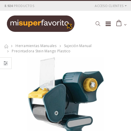
8.924
PRODUCTOS
ACCESO CLIENTES
Herramientas Manuales
Sujeción Manual
Precintadora Stein Mango Plastico
Termoencolador
Termoencolador
worgrip pro 60 w.
worgrip 10 w.230v.
230v.
P
S
: 8,93€
P
S
: 4,60€
recio
ocio
recio
ocio
P
H
: 15,30€
P
H
: 7,67€
recio
abitual
recio
abitual