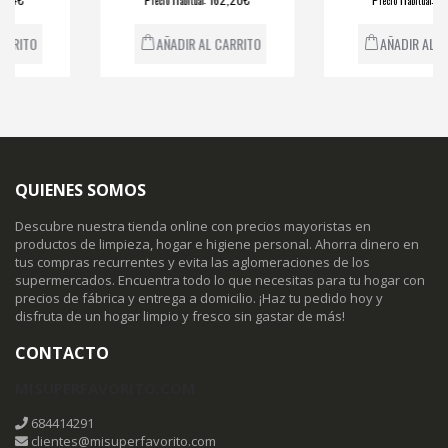
recio
abitual
recio
abitual
O
AÑADIR AL CARRITO
AÑADIR AL CARRIT
QUIENES SOMOS
Descubre nuestra tienda online con precios mayoristas en
productos de limpieza, hogar e higiene personal. Ahorra dinero en
tus compras recurrentes y evita las aglomeraciones de los
supermercados. Encuentra todo lo que necesitas para tu hogar con
precios de fábrica y entrega a domicilio. ¡Haz tu pedido hoy y
disfruta de un hogar limpio y fresco sin gastar de más!
CONTACTO
MISUPERFAVORITO.COM
684414291
clientes@misuperfavorito.com