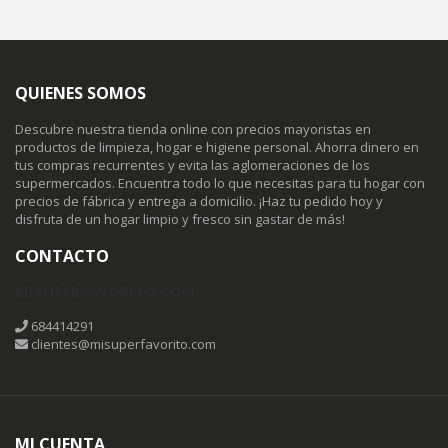
QUIENES SOMOS
Descubre nuestra tienda online con precios mayoristas en
productos de limpieza, hogar e higiene personal. Ahorra dinero en
tus compras recurrentes y evita las aglomeraciones de los
supermercados. Encuentra todo lo que necesitas para tu hogar con
precios de fábrica y entrega a domicilio. ¡Haz tu pedido hoy y
disfruta de un hogar limpio y fresco sin gastar de más!
CONTACTO
MISUPERFAVORITO.COM
684414291
clientes@misuperfavorito.com
MI CUENTA