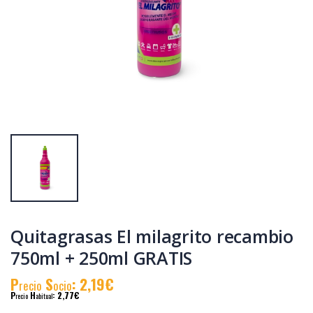
Quitamanchas
El Milagrito
Oxigeno activo El
Desengrasante
milagrito 750gr
Multiusos 5L Pack
de 2 und.
P
S
: 3,62€
P
S
: 18,08€
recio
ocio
recio
ocio
P
H
: 5,90€
P
H
: 25,80€
recio
abitual
recio
abitual
Quitagrasas El milagrito recambio
750ml + 250ml GRATIS
P
S
: 2,19€
recio
ocio
P
H
: 2,77€
recio
abitual