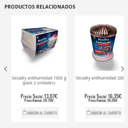
PRODUCTOS
RELACIONADOS
Secadry antihumedad 1000 g
Secadry antihumedad 2000 g
(pack 2 unidades)
P
S
: 13,07€
P
S
: 16,35€
recio
ocio
recio
ocio
P
H
: 20,70€
P
H
: 26,05€
recio
abitual
recio
abitual
AÑADIR AL CARRITO
AÑADIR AL CARRITO