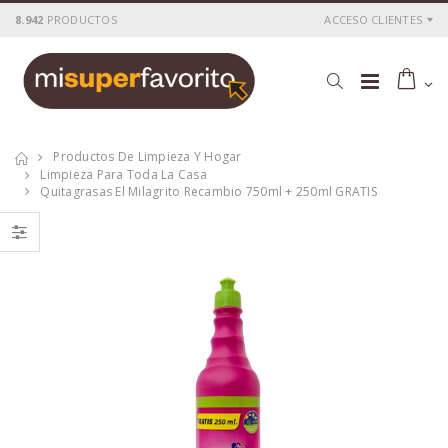
8.942
PRODUCTOS
ACCESO CLIENTES
Productos De Limpieza Y Hogar
Limpieza Para Toda La Casa
Quitagrasas El Milagrito Recambio 750ml + 250ml GRATIS
Quitagrasas El
El Milagrito
Milagrito pistola
limpiador y
750ml
abrillantador 1L
P
S
: 2,46€
P
S
: 2,00€
recio
ocio
recio
ocio
P
H
: 3,50€
P
H
: 4,90€
recio
abitual
recio
abitual