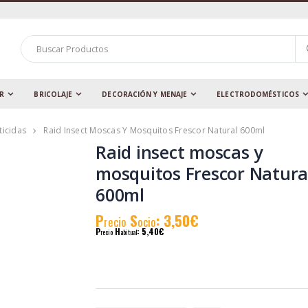
AR
BRICOLAJE
DECORACIÓN Y MENAJE
ELECTRODOMÉSTICOS
ticidas
Raid Insect Moscas Y Mosquitos Frescor Natural 600ml
Raid insect moscas y
mosquitos Frescor Natura
600ml
P
S
: 3,50€
recio
ocio
P
H
: 5,40€
recio
abitual