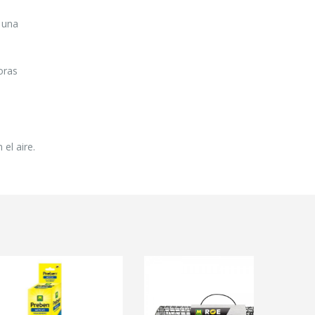
 una
oras
el aire.