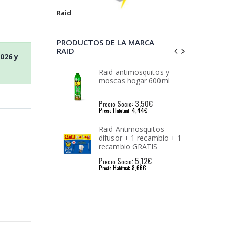
Raid
PRODUCTOS DE LA MARCA
RAID
2026
y
imosquitos y
Raid Night&Day 2
hogar 600ml
difusores + 2 recambios
: 3,50€
P
S
: 7,11€
io
recio
ocio
: 4,44€
P
H
: 9,69€
l
recio
abitual
imosquitos
Raid antimosquitos 3
+ 1 recambio + 1
recambios
o GRATIS
: 5,12€
P
S
: 6,47€
io
recio
ocio
: 8,66€
P
H
: 11,92€
l
recio
abitual