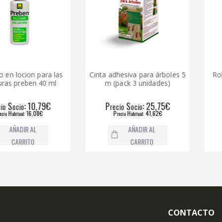
cion para las
Cinta adhesiva para árboles 5
Rollo at
reben 40 ml
m (pack 3 unidades)
: 10,79€
P
S
: 25,75€
P
io
recio
ocio
reci
: 16,08€
P
H
: 41,62€
P
al
recio
abitual
reci
DIR AL
AÑADIR AL
RRITO
CARRITO
CONTACTO