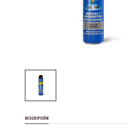
Raid antimosqui
moscas hogar 6
P
S
: 3,50€
recio
ocio
P
H
: 4,44€
recio
abitual
Raid Antimosqui
difusor + 1 reca
recambio GRATI
P
S
: 5,12€
recio
ocio
P
H
: 8,66€
recio
abitual
DESCRIPCIÓN