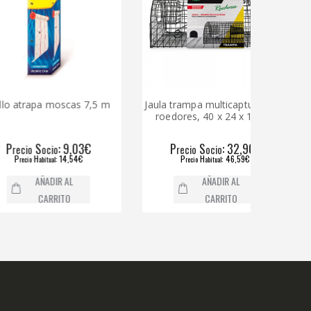
rapa moscas 7,5 m
Jaula trampa multicaptura para
Raid 
roedores, 40 x 24 x 18 cm
S
: 9,03€
P
S
: 32,90€
o
ocio
recio
ocio
H
: 14,54€
P
H
: 46,59€
o
abitual
recio
abitual
AÑADIR AL
AÑADIR AL
CARRITO
CARRITO