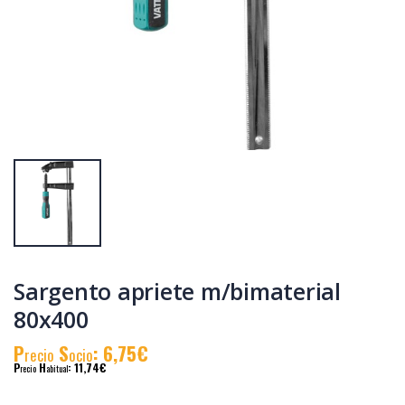
Taladro
Amoladora
perc.vatton 20v.1
115mm. vatton
bat.2.0ah
20v.1 bat.2.0ah.
P
S
: 81,88€
P
S
: 105,09€
recio
ocio
recio
ocio
P
H
: 140,97€
P
H
: 178,19€
recio
abitual
recio
abitual
Sargento apriete m/bimaterial
80x400
P
S
: 6,75€
recio
ocio
P
H
: 11,74€
recio
abitual