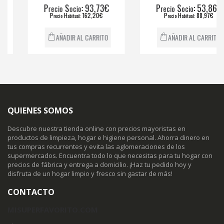
P
S
: 93,73€
P
S
: 53,86€
recio
ocio
recio
ocio
P
H
: 162,20€
P
H
: 88,97€
recio
abitual
recio
abitual
AÑADIR AL CARRITO
AÑADIR AL CARRITO
QUIENES SOMOS
Descubre nuestra tienda online con precios mayoristas en
productos de limpieza, hogar e higiene personal. Ahorra dinero en
tus compras recurrentes y evita las aglomeraciones de los
supermercados. Encuentra todo lo que necesitas para tu hogar con
precios de fábrica y entrega a domicilio. ¡Haz tu pedido hoy y
disfruta de un hogar limpio y fresco sin gastar de más!
CONTACTO
MISUPERFAVORITO.COM