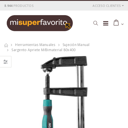
8.944
PRODUCTOS
ACCESO CLIENTES
Herramientas Manuales
Sujeción Manual
Sargento Apriete M/bimaterial 80x400
Taladro
Atornill.impacto
perc.vatton 20v.1
vatton 20v.1
bat.2.0a brush
bat.2.0ah
P
S
: 109,99€
P
S
: 100,59€
recio
ocio
recio
ocio
P
H
: 185,54€
P
H
: 168,82€
recio
abitual
recio
abitual