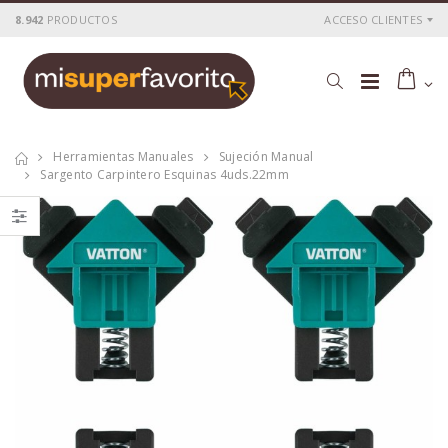
8.942
PRODUCTOS
ACCESO CLIENTES
Herramientas Manuales
Sujeción Manual
Sargento Carpintero Esquinas 4uds.22mm
Taladro
Atornill.impacto
perc.vatton 20v.1
vatton 20v.1
bat.2.0a brush
bat.2.0ah
P
S
: 109,99€
P
S
: 100,59€
recio
ocio
recio
ocio
P
H
: 185,54€
P
H
: 168,82€
recio
abitual
recio
abitual