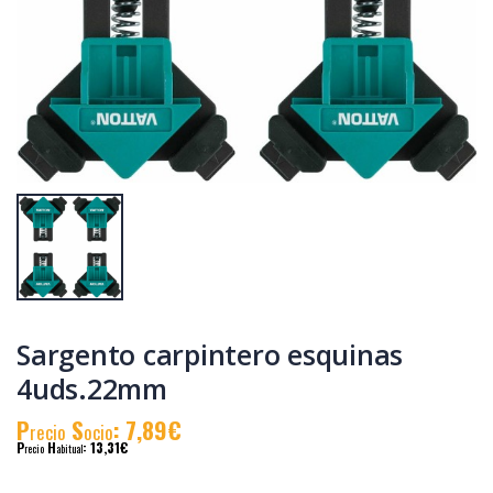
Taladro
Amoladora
perc.vatton 20v.1
115mm. vatton
bat.2.0ah
20v.1 bat.2.0ah.
P
S
: 81,88€
P
S
: 105,09€
recio
ocio
recio
ocio
P
H
: 140,97€
P
H
: 178,19€
recio
abitual
recio
abitual
Sargento carpintero esquinas
4uds.22mm
P
S
: 7,89€
recio
ocio
P
H
: 13,31€
recio
abitual