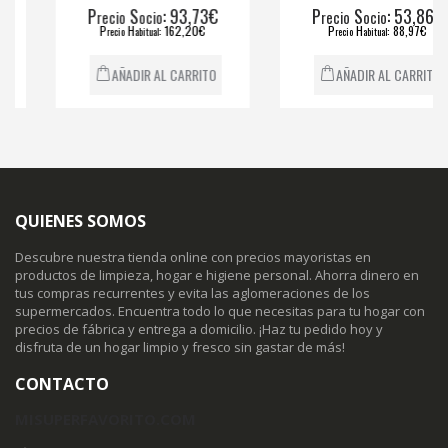
P
S
: 93,73€
P
S
: 53,86€
recio
ocio
recio
ocio
P
H
: 162,20€
P
H
: 88,97€
recio
abitual
recio
abitual
AÑADIR AL CARRITO
AÑADIR AL CARRITO
QUIENES SOMOS
Descubre nuestra tienda online con precios mayoristas en
productos de limpieza, hogar e higiene personal. Ahorra dinero en
tus compras recurrentes y evita las aglomeraciones de los
supermercados. Encuentra todo lo que necesitas para tu hogar con
precios de fábrica y entrega a domicilio. ¡Haz tu pedido hoy y
disfruta de un hogar limpio y fresco sin gastar de más!
CONTACTO
MISUPERFAVORITO.COM