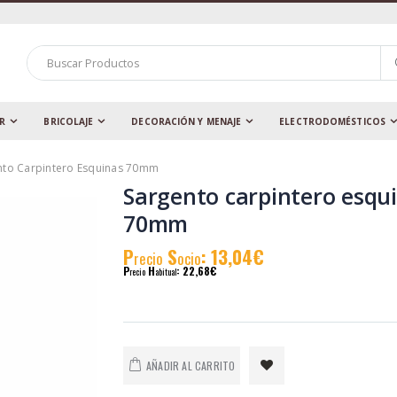
AR
BRICOLAJE
DECORACIÓN Y MENAJE
ELECTRODOMÉSTICOS
nto Carpintero Esquinas 70mm
Sargento carpintero esqu
70mm
P
S
: 13,04€
recio
ocio
P
H
: 22,68€
recio
abitual
AÑADIR AL CARRITO