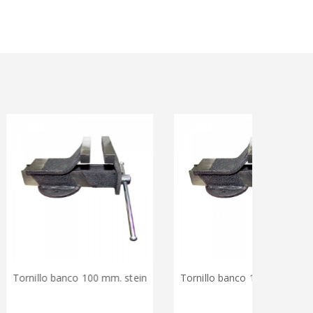
lo banco 100 mm. stein
Tornillo banco 125 mm. stein
To