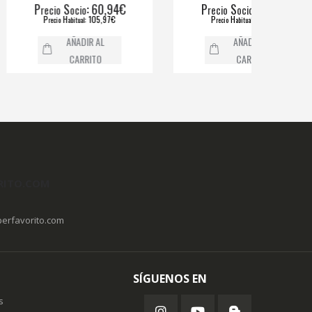
S
: 60,94€
P
S
: 68,85€
ecio
ocio
recio
ocio
P
H
: 105,97€
P
H
: 118,54€
recio
abitual
recio
abitual
AÑADIR AL
AÑADIR AL
CARRITO
CARRITO
RITO.COM
erfavorito.com
SÍGUENOS EN
s