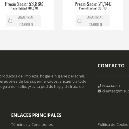
S
: 53,86€
P
S
: 21,14€
P
ocio
recio
ocio
r
H
: 88,97€
P
H
: 35,11€
abitual
recio
abitual
AÑADIR AL
AÑADIR AL
CARRITO
CARRITO
CONTACTO
MISUPERFAVO
productos de limpieza, hogar e higiene personal.
omeraciones de los supermercados. Encuentra todo
684414291
ega a domicilio. ¡Haz tu pedido hoy y disfruta de
clientes@misup
ENLACES PRINCIPALES
Términos y Condiciones
Política de Cookie