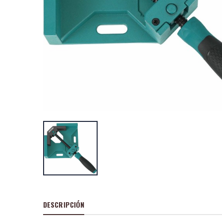
Tala
bat.
P
reci
P
recio
Tala
bat.
P
reci
P
recio
DESCRIPCIÓN