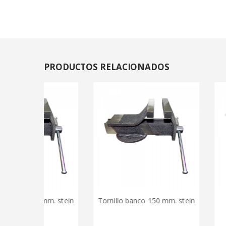
PRODUCTOS
RELACIONADOS
25 mm. stein
Tornillo banco 150 mm. stein
Brida nyl
7,5x7