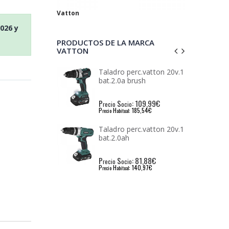
Vatton
2026
y
PRODUCTOS DE LA MARCA
VATTON
Taladro perc.vatton 20v.1
Atornill.impacto vatton
bat.2.0a brush
20v.1 bat.2.0ah
P
S
: 109,99€
P
S
: 100,59€
recio
ocio
recio
ocio
P
H
: 185,54€
P
H
: 168,82€
recio
abitual
recio
abitual
Taladro perc.vatton 20v.1
Amoladora 115mm.
bat.2.0ah
vatton 20v.1 bat.2.0ah.
P
S
: 81,88€
P
S
: 105,09€
recio
ocio
recio
ocio
P
H
: 140,97€
P
H
: 178,19€
recio
abitual
recio
abitual