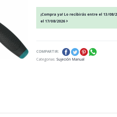
¡Compra ya! Lo recibirás entre el
13/08/
el
17/08/2026
dro perc.vatton 20v.1
Atornill.impacto vatton
2.0a brush
20v.1 bat.2.0ah
COMPARTIR:
S
: 109,99€
P
S
: 100,59€
o
ocio
recio
ocio
H
: 185,54€
P
H
: 168,82€
abitual
recio
abitual
Categorias:
Sujeción Manual
dro perc.vatton 20v.1
Amoladora 115mm.
2.0ah
vatton 20v.1 bat.2.0ah.
S
: 81,88€
P
S
: 105,09€
o
ocio
recio
ocio
H
: 140,97€
P
H
: 178,19€
abitual
recio
abitual