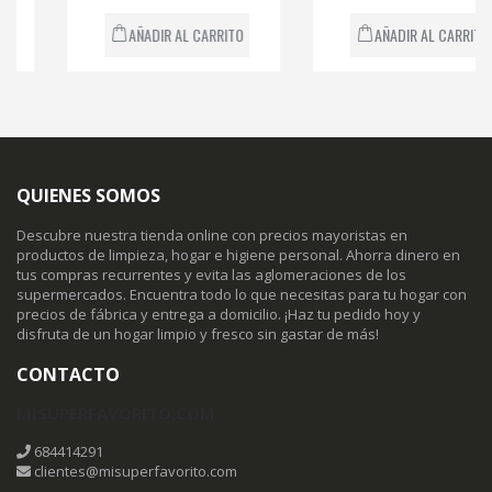
AÑADIR AL CARRITO
AÑADIR AL CARRITO
QUIENES SOMOS
Descubre nuestra tienda online con precios mayoristas en
productos de limpieza, hogar e higiene personal. Ahorra dinero en
tus compras recurrentes y evita las aglomeraciones de los
supermercados. Encuentra todo lo que necesitas para tu hogar con
precios de fábrica y entrega a domicilio. ¡Haz tu pedido hoy y
disfruta de un hogar limpio y fresco sin gastar de más!
CONTACTO
MISUPERFAVORITO.COM
684414291
clientes@misuperfavorito.com