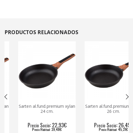
PRODUCTOS
RELACIONADOS
n
Sarten al.fund.premium xylan
Sarten al.fund.premium xyla
24 cm.
26 cm.
P
S
: 22,93€
P
S
: 26,45€
recio
ocio
recio
ocio
P
H
: 39,48€
P
H
: 45,31€
recio
abitual
recio
abitual