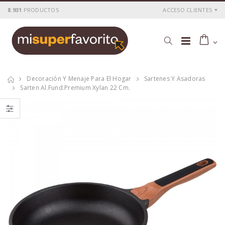
8.931
PRODUCTOS
ACCESO CLIENTES
Decoración Y Menaje Para El Hogar
Sartenes Y Asadoras
Sarten Al.fund.premium Xylan 22 Cm.
Cacerola
Cacerola
al.fund.premium
al.fund.premium
alta piedra 20
alta piedra 28
P
S
: 25,51€
P
S
: 42,56€
recio
ocio
recio
ocio
P
H
: 43,69€
P
H
: 71,78€
recio
abitual
recio
abitual