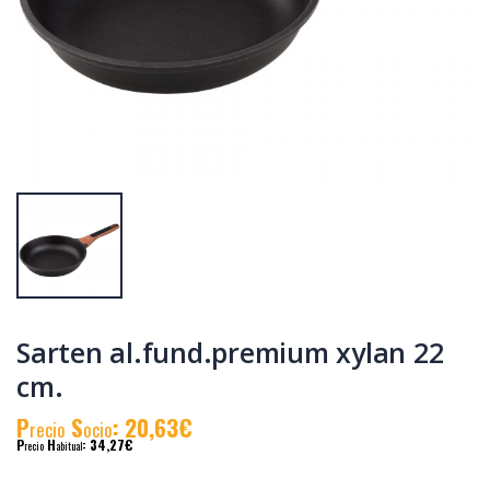
Cacerola
Cacerola
al.fund.premium
al.fund.premium
alta piedra 24
alta piedra 32
P
S
: 31,90€
P
S
: 46,83€
recio
ocio
recio
ocio
P
H
: 55,19€
P
H
: 78,58€
recio
abitual
recio
abitual
Sarten al.fund.premium xylan 22
cm.
P
S
: 20,63€
recio
ocio
P
H
: 34,27€
recio
abitual