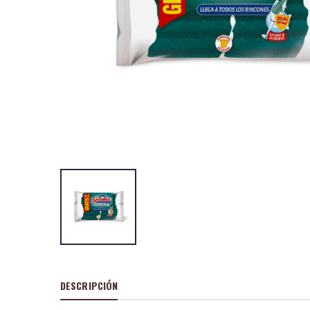
Spontex guante
sensitive talla M
P
S
: 1,04€
recio
ocio
P
H
: 2,15€
recio
abitual
Spontex guante
segunda piel tal
P
S
: 1,90€
recio
ocio
P
H
: 3,05€
recio
abitual
DESCRIPCIÓN