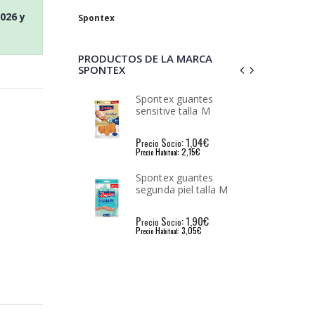
2026
y
Spontex
PRODUCTOS DE LA MARCA
SPONTEX
 guantes
Spontex guantes
 talla M
Sensitive talla L
: 1,04€
P
S
: 0,90€
io
recio
ocio
: 2,15€
P
H
: 2,15€
l
recio
abitual
 guantes
Spontex frotaspon
piel talla M
Sistema Stop Grasa 2+1
gratis
: 1,90€
P
S
: 1,46€
io
recio
ocio
: 3,05€
P
H
: 2,40€
l
recio
abitual