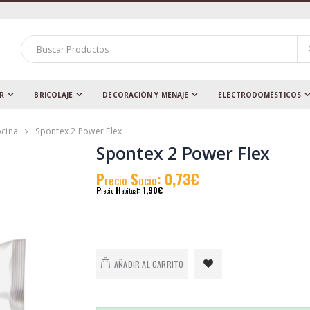
AR
BRICOLAJE
DECORACIÓN Y MENAJE
ELECTRODOMÉSTICOS
ocina
Spontex 2 Power Flex
Spontex 2 Power Flex
P
S
: 0,73€
recio
ocio
P
H
: 1,90€
recio
abitual
AÑADIR AL CARRITO