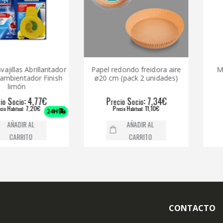
as Abrillantador
Papel redondo freidora aire
Mistol v
ntador Finish
ø20 cm (pack 2 unidades)
Ant
ón
: 4,77€
P
S
: 7,34€
P
io
recio
ocio
reci
: 7,20€
P
H
: 11,10€
P
al
recio
abitual
reci
24H
IR AL
AÑADIR AL
RITO
CARRITO
CONTACTO