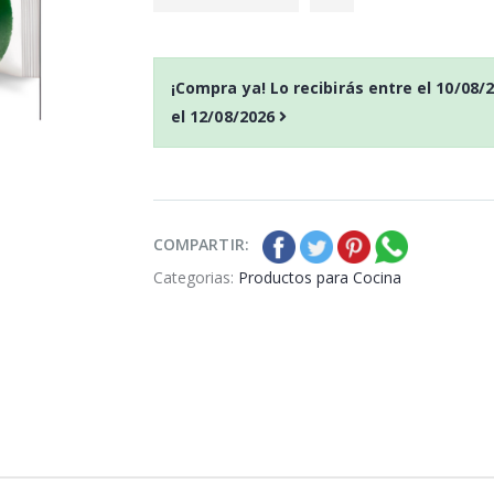
¡Compra ya! Lo recibirás entre el
10/08/
el
12/08/2026
s
Spontex guantes
Spontex
Sensitive talla L
sensitive
P
S
: 0,90€
P
S
recio
ocio
recio
oc
P
H
: 2,15€
P
H
recio
abitual
recio
abitua
COMPARTIR:
Categorias:
Productos para Cocina
s
Spontex frotaspon
Spontex
la M
Sistema Stop Grasa 2+1
segunda 
gratis
P
S
: 1,46€
P
S
recio
ocio
recio
oc
P
H
: 2,40€
P
H
recio
abitual
recio
abitua