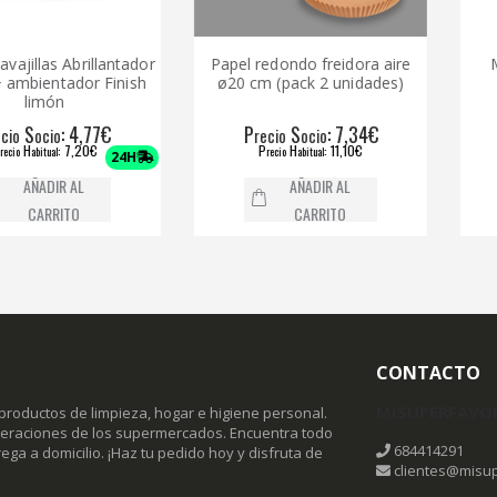
las Abrillantador
Papel redondo freidora aire
Mistol v
ntador Finish
ø20 cm (pack 2 unidades)
Ant
món
: 4,77€
P
S
: 7,34€
P
cio
recio
ocio
rec
: 7,20€
P
H
: 11,10€
P
ual
recio
abitual
rec
24H
DIR AL
AÑADIR AL
RRITO
CARRITO
CONTACTO
MISUPERFAVO
productos de limpieza, hogar e higiene personal.
omeraciones de los supermercados. Encuentra todo
684414291
ega a domicilio. ¡Haz tu pedido hoy y disfruta de
clientes@misup