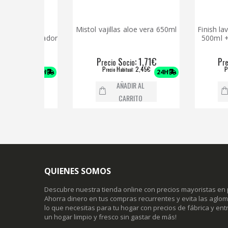
s limpia
Mistol vajillas aloe vera 650ml
Finish lavavajil
mbientador
500ml + ambie
li
,88€
P
S
: 1,71€
P
S
recio
ocio
recio
o
60€
P
H
: 2,45€
P
H
recio
abitual
recio
abit
24H
24H
L
AÑADIR AL
AÑA
CARRITO
CA
QUIENES SOMOS
Descubre nuestra tienda online con precios mayoristas en 
Ahorra dinero en tus compras recurrentes y evita las agl
lo que necesitas para tu hogar con precios de fábrica y entr
un hogar limpio y fresco sin gastar de más!