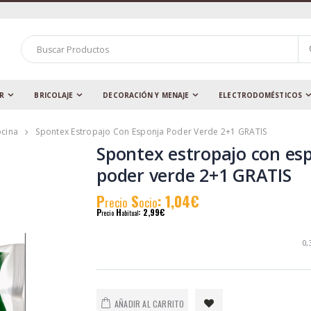
AR
BRICOLAJE
DECORACIÓN Y MENAJE
ELECTRODOMÉSTICOS
ocina
Spontex Estropajo Con Esponja Poder Verde 2+1 GRATIS
Spontex estropajo con es
poder verde 2+1 GRATIS
P
S
: 1,04€
recio
ocio
P
H
: 2,99€
recio
abitual
0,
AÑADIR AL CARRITO