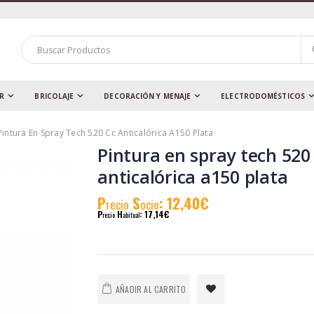
AR
BRICOLAJE
DECORACIÓN Y MENAJE
ELECTRODOMÉSTICOS
Pintura En Spray Tech 520 Cc Anticalórica A150 Plata
Pintura en spray tech 520
anticalórica a150 plata
P
S
: 12,40€
recio
ocio
P
H
: 17,14€
recio
abitual
AÑADIR AL CARRITO