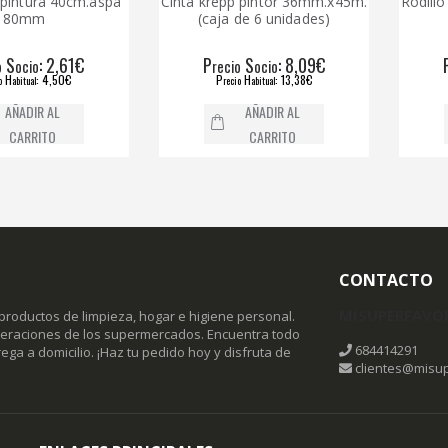
ura 40cm.aspa
Cinta krepp pintor 36mm.x45m.
Rodillo pint
mm
(caja de 6 unidades)
: 2,61€
P
S
: 8,09€
P
io
recio
ocio
reci
: 4,50€
P
H
: 13,38€
P
al
recio
abitual
reci
IR AL
AÑADIR AL
RITO
CARRITO
CONTACTO
MISUPERFAVO
productos de limpieza, hogar e higiene personal.
omeraciones de los supermercados. Encuentra todo
684414291
ega a domicilio. ¡Haz tu pedido hoy y disfruta de
clientes@misup