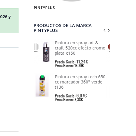
PINTYPLUS
2026
y
PRODUCTOS DE LA MARCA
PINTYPLUS
en spray art &
Spray imprimación ral
0cc efecto cromo
3009 oxide red 520cc
50
i112 300 g
: 11,24€
P
S
: 8,22€
io
recio
ocio
: 15,39€
P
H
: 11,36€
l
recio
abitual
en spray tech 650
Spray imprimación
ador 360° verde
universal blanco 520cc
i101 338 g
: 6,07€
P
S
: 8,22€
io
recio
ocio
: 8,38€
P
H
: 11,24€
l
recio
abitual