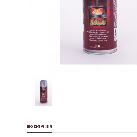
Pintura en spray
craft 520cc efe
plata c150
P
S
: 11,24
recio
ocio
P
H
: 15,39€
recio
abitual
Pintura en spray
cc marcador 360
t136
P
S
: 6,07€
recio
ocio
P
H
: 8,38€
recio
abitual
DESCRIPCIÓN