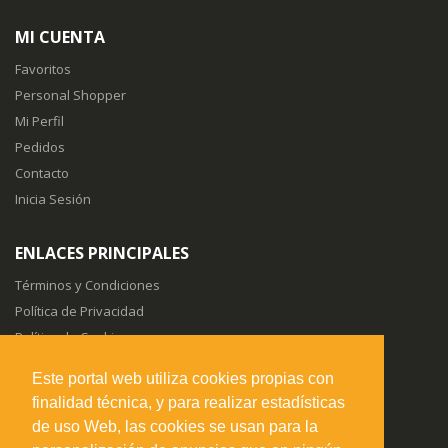
MI CUENTA
Favoritos
Personal Shopper
Mi Perfil
Pedidos
Contacto
Inicia Sesión
ENLACES PRINCIPALES
Términos y Condiciones
Política de Privacidad
Política de Cookies
Sitemap
Este portal web utiliza cookies propias con
finalidad técnica, y para realizar estadísticas
SÍGUENOS EN
de uso Web, las cookies se usan para la