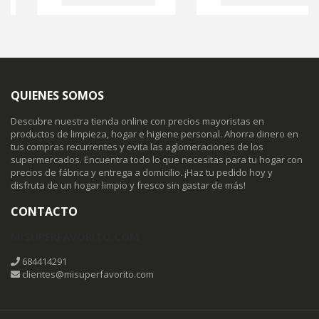
QUIENES SOMOS
Descubre nuestra tienda online con precios mayoristas en
productos de limpieza, hogar e higiene personal. Ahorra dinero en
tus compras recurrentes y evita las aglomeraciones de los
supermercados. Encuentra todo lo que necesitas para tu hogar con
precios de fábrica y entrega a domicilio. ¡Haz tu pedido hoy y
disfruta de un hogar limpio y fresco sin gastar de más!
CONTACTO
MISUPERFAVORITO.COM
684414291
clientes@misuperfavorito.com