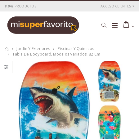
8.942
PRODUCTOS
ACCESO CLIENTES
Jardín Y Exteriores
Piscinas Y Químicos
Tabla De Bodyboard, Modelos Variados, 82 Cm
Conjunto de
Cojín algodón
bádminton 5
color rojo con
piezas donnay
lineas rosas 50 x
12 x 50 cm
P
S
: 52,27€
P
S
: 7,25€
recio
ocio
recio
ocio
P
H
: 86,68€
P
H
: 20,69€
recio
abitual
recio
abitual