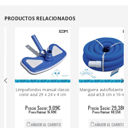
PRODUCTOS
RELACIONADOS
Limpiafondos manual classic
Manguera autoflotante color
color azul 29 x 24 x 4 cm
azul ø3,8 cm x 10 m
P
S
: 9,09€
P
S
: 29,38€
recio
ocio
recio
ocio
P
H
: 16,49€
P
H
: 48,55€
recio
abitual
recio
abitual
AÑADIR AL CARRITO
AÑADIR AL CARRITO