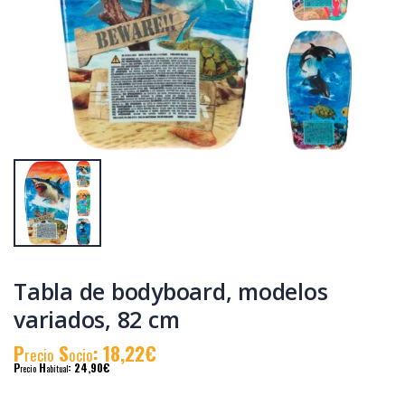
Guantes de fitness
Estantería color
s&m modelos
madera 580 x 60 x
surtidos
68 mm
P
S
: 12,68€
P
S
: 2,89€
recio
ocio
recio
ocio
P
H
: 21,13€
P
H
: 9,45€
recio
abitual
recio
abitual
Tabla de bodyboard, modelos
variados, 82 cm
P
S
: 18,22€
recio
ocio
P
H
: 24,90€
recio
abitual