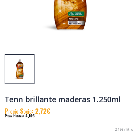
Tenn limpiador de
Tenn limpiador
baño 1,3L
superficies
delicadas 1,3L
P
S
: 2,63€
P
S
: 2,53€
recio
ocio
recio
ocio
P
H
: 3,39€
P
H
: 3,60€
recio
abitual
recio
abitual
Tenn brillante maderas 1.250ml
P
S
: 2,72€
recio
ocio
P
H
: 4,10€
recio
abitual
2,18€ / litro