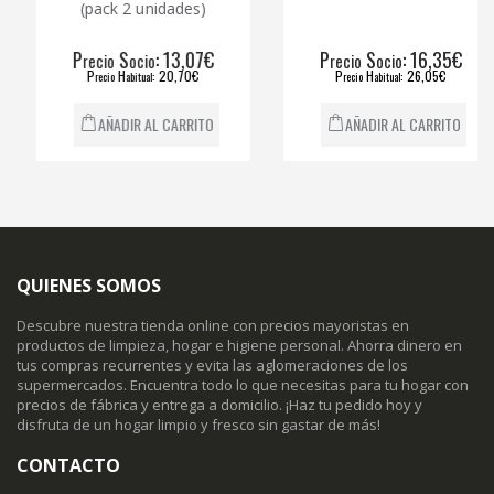
(pack 2 unidades)
P
S
: 13,07€
P
S
: 16,35€
recio
ocio
recio
ocio
P
H
: 20,70€
P
H
: 26,05€
recio
abitual
recio
abitual
AÑADIR AL CARRITO
AÑADIR AL CARRITO
QUIENES SOMOS
Descubre nuestra tienda online con precios mayoristas en
productos de limpieza, hogar e higiene personal. Ahorra dinero en
tus compras recurrentes y evita las aglomeraciones de los
supermercados. Encuentra todo lo que necesitas para tu hogar con
precios de fábrica y entrega a domicilio. ¡Haz tu pedido hoy y
disfruta de un hogar limpio y fresco sin gastar de más!
CONTACTO