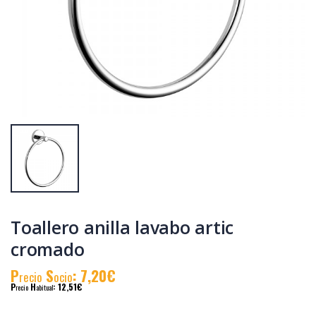
Barra baño java
Recambio
rociador redondo
mezclador bañera
java-pacific
P
S
: 47,19€
P
S
: 6,92€
recio
ocio
recio
ocio
P
H
: 82,06€
P
H
: 11,85€
recio
abitual
recio
abitual
Toallero anilla lavabo artic
cromado
P
S
: 7,20€
recio
ocio
P
H
: 12,51€
recio
abitual