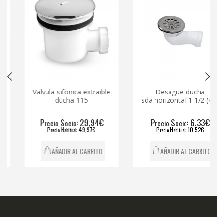
Valvula sifonica extraible
Desague ducha
ducha 115
sda.horizontal 1 1/2 (40)
P
S
: 29,94€
P
S
: 6,33€
recio
ocio
recio
ocio
P
H
: 49,97€
P
H
: 10,52€
recio
abitual
recio
abitual
AÑADIR AL CARRITO
AÑADIR AL CARRITO