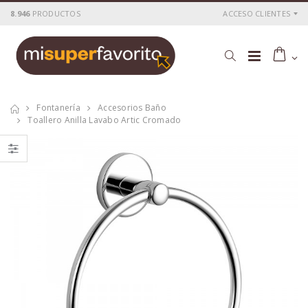
8.946
PRODUCTOS
ACCESO CLIENTES
Fontanería
Accesorios Baño
Toallero Anilla Lavabo Artic Cromado
Barra baño java
Cartucho ceramico
rociador cuadrado
40 mm.
P
S
: 55,70€
P
S
: 5,59€
recio
ocio
recio
ocio
P
H
: 92,03€
P
H
: 9,63€
recio
abitual
recio
abitual