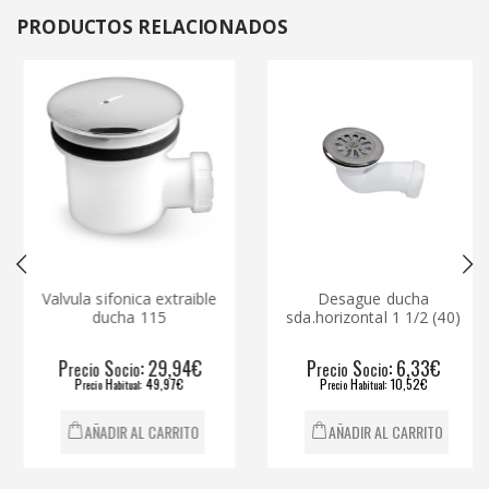
PRODUCTOS
RELACIONADOS
Valvula sifonica extraible
Desague ducha
ducha 115
sda.horizontal 1 1/2 (40)
P
S
: 29,94€
P
S
: 6,33€
recio
ocio
recio
ocio
P
H
: 49,97€
P
H
: 10,52€
recio
abitual
recio
abitual
AÑADIR AL CARRITO
AÑADIR AL CARRITO