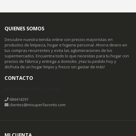
QUIENES SOMOS
Descubre nuestra tienda online con precios mayoristas en
productos de limpieza, hogar e higiene personal. Ahorra dinero en
tus compras recurrentes y evita las aglomeraciones de los
supermercados. Encuentra todo lo que necesitas para tu hogar con
precios de fábrica y entrega a domicilio. ¡Haz tu pedido hoy y
disfruta de un hogar limpio y fresco sin gastar de más!
CONTACTO
MISUPERFAVORITO.COM
684414291
clientes@misuperfavorito.com
MI CUENTA