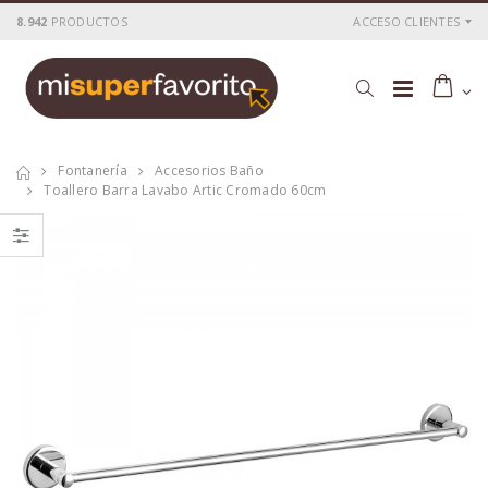
8.942
PRODUCTOS
ACCESO CLIENTES
Fontanería
Accesorios Baño
Toallero Barra Lavabo Artic Cromado 60cm
Barra baño java
Cartucho ceramico
rociador cuadrado
40 mm.
P
S
: 55,70€
P
S
: 5,59€
recio
ocio
recio
ocio
P
H
: 92,03€
P
H
: 9,63€
recio
abitual
recio
abitual