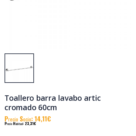
Barra baño java
Recambio
rociador redondo
mezclador bañera
java-pacific
P
S
: 47,19€
P
S
: 6,92€
recio
ocio
recio
ocio
P
H
: 82,06€
P
H
: 11,85€
recio
abitual
recio
abitual
Toallero barra lavabo artic
cromado 60cm
P
S
: 14,11€
recio
ocio
P
H
: 23,31€
recio
abitual