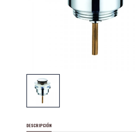
Barra baño java
cuadrado
P
S
: 55,70
recio
ocio
P
H
: 92,03€
recio
abitual
Barra baño java
redondo
P
S
: 47,19
recio
ocio
P
H
: 82,06€
recio
abitual
DESCRIPCIÓN