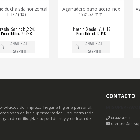
 sda.horizontal
Agarradero baño acero inox
Asa segu
2 (40)
19x152 mm.
: 6,33€
P
S
: 7,71€
P
ocio
recio
ocio
rec
: 10,52€
P
H
: 13,14€
P
itual
recio
abitual
r
ADIR AL
AÑADIR AL
ARRITO
CARRITO
CONTACTO
MISUPERFAVO
productos de limpieza, hogar e higiene personal.
omeraciones de los supermercados. Encuentra todo
684414291
ega a domicilio. ¡Haz tu pedido hoy y disfruta de
clientes@misup