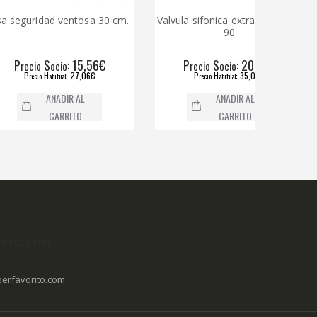
ridad ventosa 30 cm.
Valvula sifonica extraible ducha
Valvu
90
S
: 15,56€
P
S
: 20,78€
io
ocio
recio
ocio
H
: 27,06€
P
H
: 35,05€
ecio
abitual
recio
abitual
AÑADIR AL
AÑADIR AL
CARRITO
CARRITO
RITO.COM
erfavorito.com