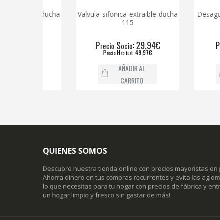
raible ducha
Valvula sifonica extraible ducha
Desague ducha
115
1 1/
20,78€
P
S
: 29,94€
P
S
recio
ocio
recio
5,05€
P
H
: 49,97€
P
H
recio
abitual
recio
ab
AL
AÑADIR AL
AÑ
O
CARRITO
C
QUIENES SOMOS
Descubre nuestra tienda online con precios mayoristas en 
Ahorra dinero en tus compras recurrentes y evita las agl
lo que necesitas para tu hogar con precios de fábrica y entr
un hogar limpio y fresco sin gastar de más!