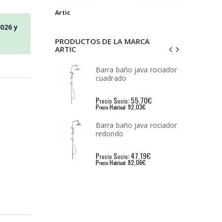
Artic
2026
y
PRODUCTOS DE LA MARCA
ARTIC
ño java rociador
Cartucho ceramico 40
o
mm.
: 55,70€
P
S
: 5,59€
io
recio
ocio
: 92,03€
P
H
: 9,63€
l
recio
abitual
ño java rociador
Recambio mezclador
bañera java-pacific
: 47,19€
P
S
: 6,92€
io
recio
ocio
: 82,06€
P
H
: 11,85€
l
recio
abitual