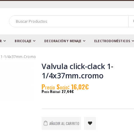
AR
BRICOLAJE
DECORACIÓN Y MENAJE
ELECTRODOMÉSTICOS
ck 1-1/4x37mm.cromo
Valvula click-clack 1-
1/4x37mm.cromo
P
S
: 16,02€
recio
ocio
P
H
: 27,44€
recio
abitual
AÑADIR AL CARRITO