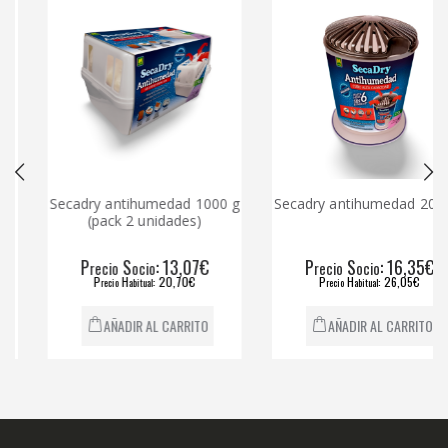
Secadry antihumedad 1000 g
Secadry antihumedad 2000 g
(pack 2 unidades)
P
S
: 13,07€
P
S
: 16,35€
recio
ocio
recio
ocio
P
H
: 20,70€
P
H
: 26,05€
recio
abitual
recio
abitual
AÑADIR AL CARRITO
AÑADIR AL CARRITO