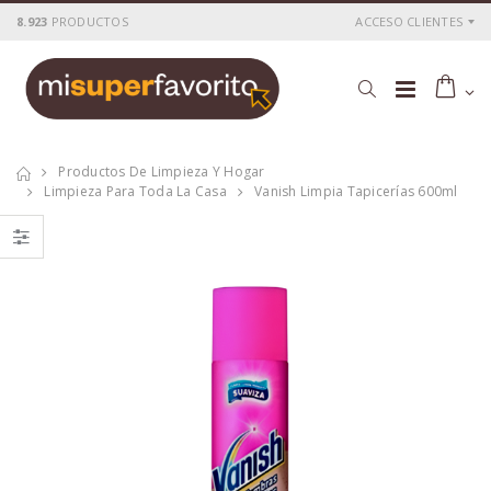
8.923
PRODUCTOS
ACCESO CLIENTES
Productos De Limpieza Y Hogar
Limpieza Para Toda La Casa
Vanish Limpia Tapicerías 600ml
Quitamanchas
quitamanchas
Vanish gel
líquido Kalia 950ml
Oxiaction 900ml
P
S
: 4,28€
P
S
: 2,20€
recio
ocio
recio
ocio
P
H
: 7,70€
P
H
: 2,60€
recio
abitual
recio
abitual