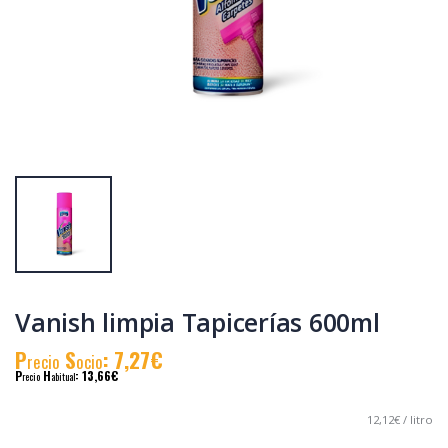
Detergente en
Quitamanchas
polvo KALIA
Vanish Oxi Advance
VANISH 600 gr.
en polvo 400gr +
400gr GRATIS
P
S
: 2,20€
P
S
: 4,60€
recio
ocio
recio
ocio
P
H
: 2,90€
P
H
: 12,50€
recio
abitual
recio
abitual
Vanish limpia Tapicerías 600ml
P
S
: 7,27€
recio
ocio
P
H
: 13,66€
recio
abitual
12,12€ / litro