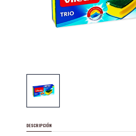
Vileda mocho r
Suave
P
S
: 1,79€
recio
ocio
P
H
: 2,49€
recio
abitual
Vileda recambio 
Duactiva
P
S
: 5,89€
recio
ocio
P
H
: 8,14€
recio
abitual
DESCRIPCIÓN