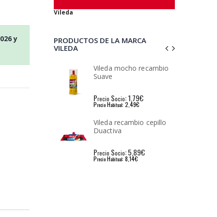
Vileda
2026
y
PRODUCTOS DE LA MARCA
VILEDA
mocho recambio
Vileda fregona Super
100% Microfibra azul
: 1,79€
P
S
: 2,01€
io
recio
ocio
: 2,49€
P
H
: 3,40€
l
recio
abitual
ecambio cepillo
Vileda bayeta Cristales 1u
a
unidad
: 5,89€
P
S
: 1,74€
io
recio
ocio
: 8,14€
P
H
: 2,45€
l
recio
abitual