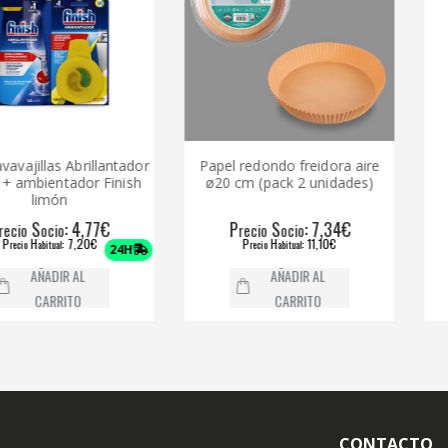
las Abrillantador
Papel redondo freidora aire
Mistol 
entador Finish
ø20 cm (pack 2 unidades)
An
món
: 4,77€
P
S
: 7,34€
P
cio
recio
ocio
rec
: 7,20€
P
H
: 11,10€
P
tual
recio
abitual
re
24H
DIR AL
AÑADIR AL
RRITO
CARRITO
CONTACTO