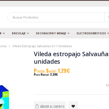
AR
BRICOLAJE
DECORACIÓN Y MENAJE
ELECTRODOMÉSTICOS
ocina
Vileda Estropajo Salvauñas 2+1 Unidades
Vileda estropajo Salvauña
unidades
P
S
: 1,29€
recio
ocio
P
H
: 2,20€
recio
abitual
0,
AÑADIR AL CARRITO