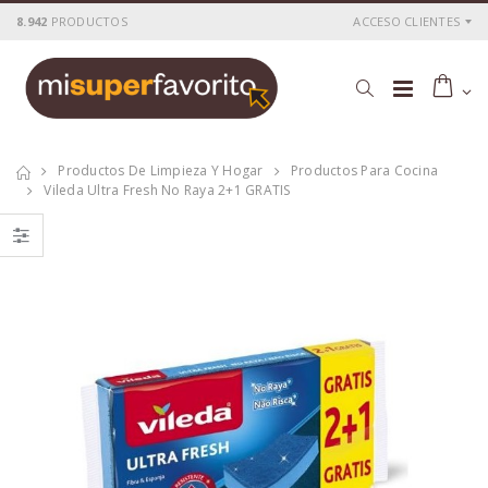
8.942
PRODUCTOS
ACCESO CLIENTES
Productos De Limpieza Y Hogar
Productos Para Cocina
Vileda Ultra Fresh No Raya 2+1 GRATIS
Vileda mocho
Vileda fregona
recambio Suave
Super 100%
Microfibra azul
P
S
: 1,79€
P
S
: 2,01€
recio
ocio
recio
ocio
P
H
: 2,49€
P
H
: 3,40€
recio
abitual
recio
abitual