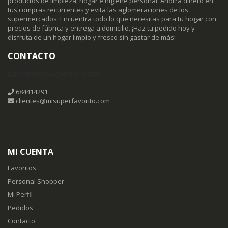
productos de limpieza, hogar e higiene personal. Ahorra dinero en
tus compras recurrentes y evita las aglomeraciones de los
supermercados. Encuentra todo lo que necesitas para tu hogar con
precios de fábrica y entrega a domicilio. ¡Haz tu pedido hoy y
disfruta de un hogar limpio y fresco sin gastar de más!
CONTACTO
MISUPERFAVORITO.COM
684414291
clientes@misuperfavorito.com
MI CUENTA
Favoritos
Personal Shopper
Mi Perfil
Pedidos
Contacto