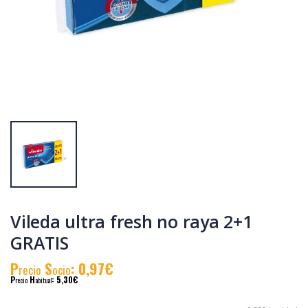
Vileda recambio
Vileda bayeta
cepillo Duactiva
Cristales 1u unidad
P
S
: 5,89€
P
S
: 1,74€
recio
ocio
recio
ocio
P
H
: 8,14€
P
H
: 2,45€
recio
abitual
recio
abitual
Vileda ultra fresh no raya 2+1
GRATIS
P
S
: 0,97€
recio
ocio
P
H
: 5,30€
recio
abitual