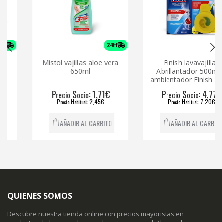
24H
24H
Mistol vajillas aloe vera
Finish lavavajillas
650ml
Abrillantador 500ml +
ambientador Finish limón
P
S
: 1,71€
P
S
: 4,77€
recio
ocio
recio
ocio
P
H
: 2,45€
P
H
: 7,20€
recio
abitual
recio
abitual
AÑADIR AL CARRITO
AÑADIR AL CARRITO
QUIENES SOMOS
Descubre nuestra tienda online con precios mayoristas en