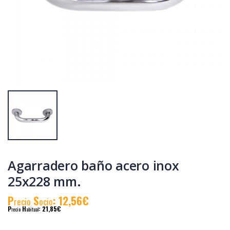
Espatula pintor
Cepillo carpintero
inox pladur 150
metalico 140 x 40
mm.
mm.
P
S
: 4,36€
P
S
: 22,66€
recio
ocio
recio
ocio
P
H
: 7,50€
P
H
: 38,63€
recio
abitual
recio
abitual
Agarradero baño acero inox
25x228 mm.
P
S
: 12,56€
recio
ocio
P
H
: 21,85€
recio
abitual