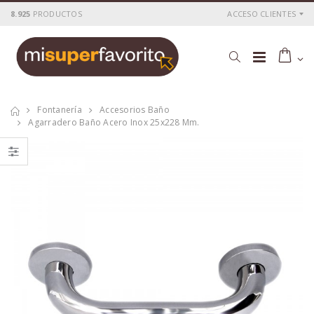
8.925
PRODUCTOS
ACCESO CLIENTES
Fontanería
Accesorios Baño
Agarradero Baño Acero Inox 25x228 Mm.
Cepillo carpintero
Juego 46 pc. llaves
metalico 250 x 60
de vaso
mm.
1/4+puntas
P
S
: 43,26€
P
S
: 14,67€
recio
ocio
recio
ocio
P
H
: 74,11€
P
H
: 24,23€
recio
abitual
recio
abitual