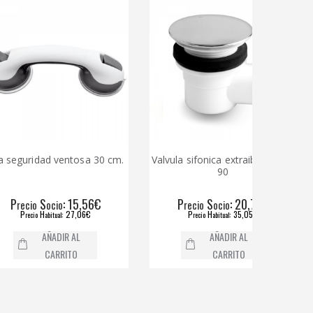
ridad ventosa 30 cm.
Valvula sifonica extraible ducha
Valvu
90
S
: 15,56€
P
S
: 20,78€
io
ocio
recio
ocio
H
: 27,06€
P
H
: 35,05€
ecio
abitual
recio
abitual
AÑADIR AL
AÑADIR AL
CARRITO
CARRITO