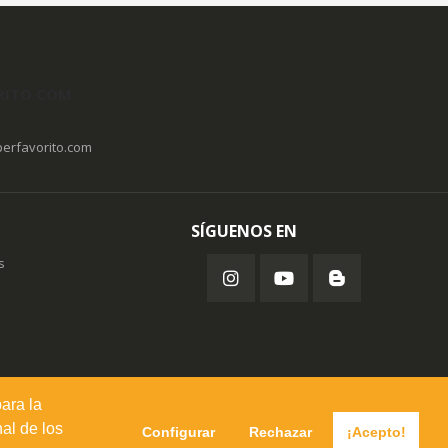
RITO.COM
erfavorito.com
SÍGUENOS EN
s
para la
al de los
Configurar
Rechazar
¡Acepto!