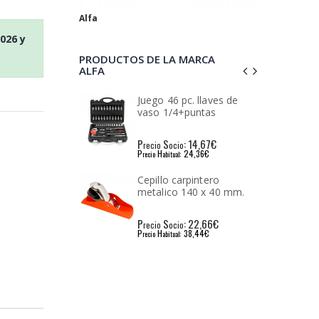
Alfa
2026
y
PRODUCTOS DE LA MARCA
ALFA
 pc. llaves de
Cepillo carpintero
4+puntas
metalico 250 x 60 mm.
: 14,67€
P
S
: 43,26€
io
recio
ocio
: 24,36€
P
H
: 72,23€
l
recio
abitual
carpintero
Espatula pintor inox
o 140 x 40 mm.
pladur 150 mm.
: 22,66€
P
S
: 4,36€
io
recio
ocio
: 38,44€
P
H
: 7,27€
l
recio
abitual