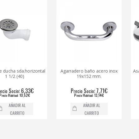
 sda.horizontal
Agarradero baño acero inox
Asa segu
2 (40)
19x152 mm.
: 6,33€
P
S
: 7,71€
P
ocio
recio
ocio
rec
: 10,52€
P
H
: 13,14€
P
itual
recio
abitual
r
ADIR AL
AÑADIR AL
ARRITO
CARRITO