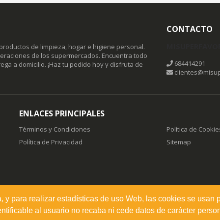
CONTACTO
MISUPERFAVO
productos de limpieza, hogar e higiene personal.
omeraciones de los supermercados. Encuentra todo
684414291
ega a domicilio. ¡Haz tu pedido hoy y disfruta de
clientes@misup
ENLACES PRINCIPALES
Términos y Condiciones
Política de Cookie
Política de Privacidad
Sitemap
a, y para realizar estadísticas de uso Web, las cookies se usan 
ificable al usuario no recaba ni cede datos de carácter person