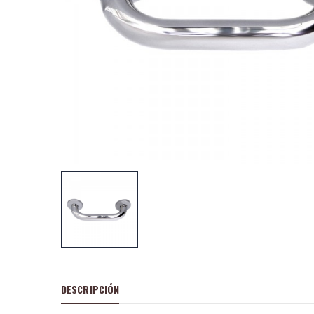
Juego 46 pc. lla
vaso 1/4+punta
P
S
: 14,67
recio
ocio
P
H
: 24,36€
recio
abitual
Cepillo carpinter
metalico 140 x 
P
S
: 22,66
recio
ocio
P
H
: 38,44€
recio
abitual
DESCRIPCIÓN