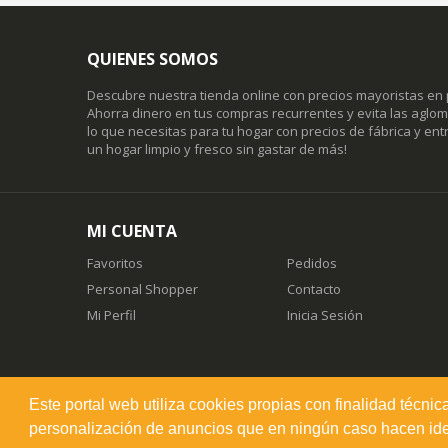
QUIENES SOMOS
Descubre nuestra tienda online con precios mayoristas en 
Ahorra dinero en tus compras recurrentes y evita las agl
lo que necesitas para tu hogar con precios de fábrica y entr
un hogar limpio y fresco sin gastar de más!
MI CUENTA
Favoritos
Pedidos
Personal Shopper
Contacto
Mi Perfil
Inicia Sesión
Este portal web utiliza cookies propias con finalidad técnic
misuperfavorito.com.
personalización de anuncios que en ningún caso hacen ident
© 2026. Todos los derechos reservados.