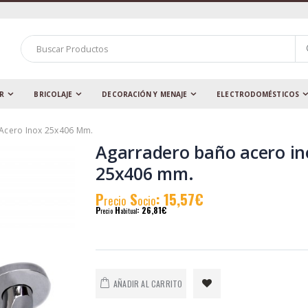
AR
BRICOLAJE
DECORACIÓN Y MENAJE
ELECTRODOMÉSTICOS
Acero Inox 25x406 Mm.
Agarradero baño acero in
25x406 mm.
P
S
: 15,57€
recio
ocio
P
H
: 26,81€
recio
abitual
AÑADIR AL CARRITO