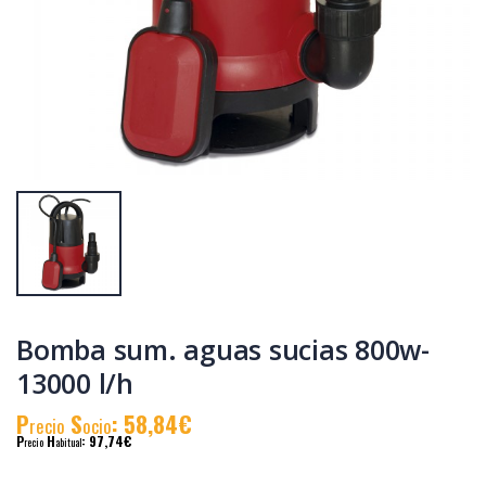
Bomba sum. aguas
Bomba sup. aguas
sucias 400w-8000
limpias 800w-3200
l/h
l/h
P
S
: 38,41€
P
S
: 70,35€
recio
ocio
recio
ocio
P
H
: 66,46€
P
H
: 121,13€
recio
abitual
recio
abitual
Bomba sum. aguas sucias 800w-
13000 l/h
P
S
: 58,84€
recio
ocio
P
H
: 97,74€
recio
abitual