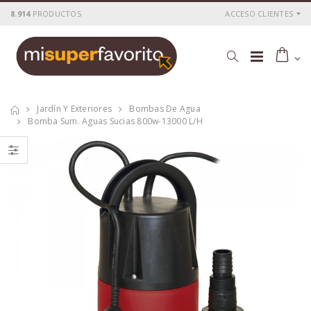
8.914
PRODUCTOS
ACCESO CLIENTES
Jardín Y Exteriores
Bombas De Agua
Bomba Sum. Aguas Sucias 800w-13000 L/h
Bomba sum. aguas
Bomba sum. aguas
sucias 1100w-
limpias 250w-4000
15000 l/h
l/h
P
S
: 71,62€
P
S
: 46,08€
recio
ocio
recio
ocio
P
H
: 118,95€
P
H
: 77,72€
recio
abitual
recio
abitual