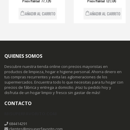
P
H
: 77,72€
P
H
: 121,13€
recio
abitual
recio
abitual
AÑADIR AL CARRITO
AÑADIR AL CARRITO
QUIENES SOMOS
Descubre nuestra tienda online con precios mayoristas en
productos de limpieza, hogar e higiene personal. Ahorra dinero en
tus compras recurrentes y evita las aglomeraciones de los
supermercados. Encuentra todo lo que necesitas para tu hogar con
precios de fábrica y entrega a domicilio. ¡Haz tu pedido hoy y
disfruta de un hogar limpio y fresco sin gastar de más!
CONTACTO
MISUPERFAVORITO.COM
684414291
clientes@misuperfavorito.com