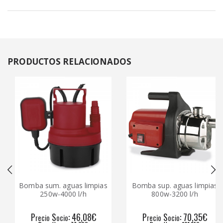
PRODUCTOS
RELACIONADOS
Bomba sum. aguas limpias
Bomba sup. aguas limpias
250w-4000 l/h
800w-3200 l/h
P
S
: 46,08€
P
S
: 70,35€
recio
ocio
recio
ocio