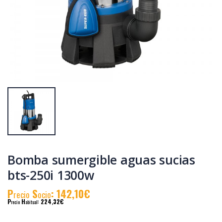
Bomba sumergible
Grupo de presión
aguas limpias 80w
tps-360 900w
rp1400000
P
S
: 97,88€
P
S
: 182,03€
recio
ocio
recio
ocio
P
H
: 151,35€
P
H
: 290,31€
recio
abitual
recio
abitual
Bomba sumergible aguas sucias
bts-250i 1300w
P
S
: 142,10€
recio
ocio
P
H
: 224,32€
recio
abitual