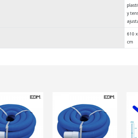
plast
y ten
ajust
610 x
cm