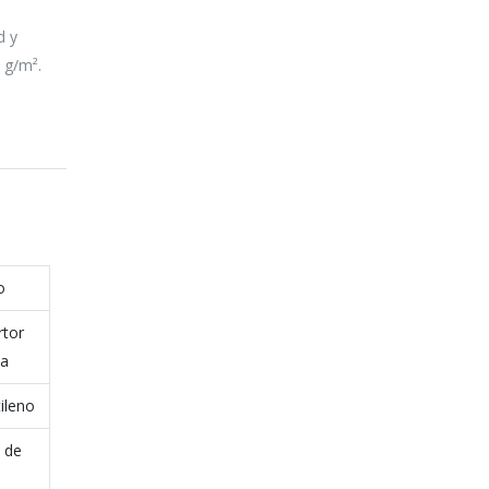
d y
 g/m².
o
tor
na
tileno
 de
o