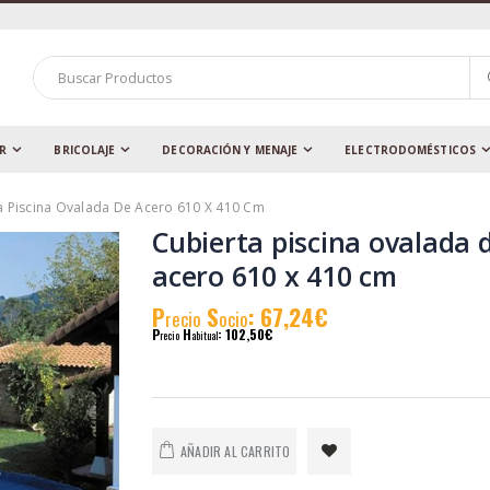
AR
BRICOLAJE
DECORACIÓN Y MENAJE
ELECTRODOMÉSTICOS
a Piscina Ovalada De Acero 610 X 410 Cm
Cubierta piscina ovalada 
acero 610 x 410 cm
P
S
: 67,24€
recio
ocio
P
H
: 102,50€
recio
abitual
AÑADIR AL CARRITO