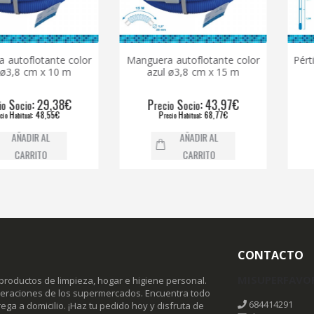
otante color
Manguera autoflotante color
Pértiga tel
m x 10 m
azul ø3,8 cm x 15 m
mango
: 29,38€
P
S
: 43,97€
P
recio
ocio
recio
: 48,55€
P
H
: 68,77€
P
recio
abitual
recio
R AL
AÑADIR AL
RITO
CARRITO
CONTACTO
MISUPERFAVO
productos de limpieza, hogar e higiene personal.
omeraciones de los supermercados. Encuentra todo
684414291
ega a domicilio. ¡Haz tu pedido hoy y disfruta de