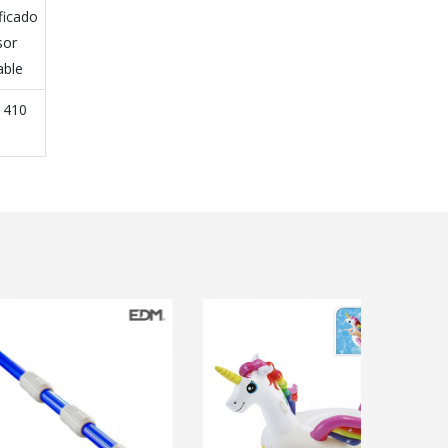
ificado
sor
able
 410