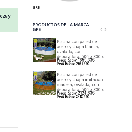
GRE
2026
y
PRODUCTOS DE LA MARCA
GRE
con pared de
Depuradora de aqualoon
chapa blanca,
para la filtración de
 con
piscinas desmontables
ra, 500 x 300 x
faq200 gre
: 1859,33€
P
S
: 161,68€
io
recio
ocio
: 2961,39€
P
H
: 251,00€
l
recio
abitual
con pared de
Medio filtrante para
chapa imitación
piscinas desmontables
 ovalada, con
aq700 gre
ra, 500 x 300 x
: 2124,63€
P
S
: 24,24€
io
recio
ocio
: 3418,99€
P
H
: 39,04€
l
recio
abitual