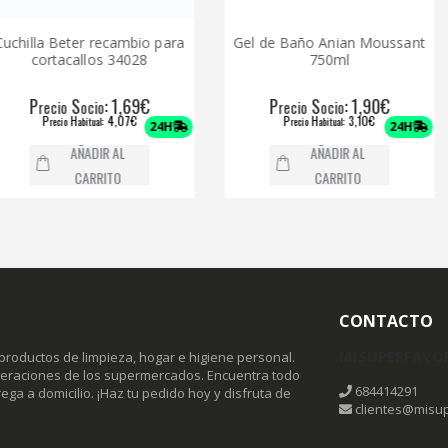
Beter recambio para
Gel de Baño Anian Moussant
Cre
acallos 34028
750ml
S
: 1,69€
P
S
: 1,90€
o
ocio
recio
ocio
H
: 4,07€
P
H
: 3,10€
io
abitual
recio
abitual
24H
24H
AÑADIR AL
AÑADIR AL
CARRITO
CARRITO
CONTACTO
MISUPERFAVO
productos de limpieza, hogar e higiene personal.
omeraciones de los supermercados. Encuentra todo
684414291
ega a domicilio. ¡Haz tu pedido hoy y disfruta de
clientes@misup