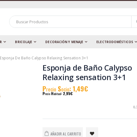
AR
BRICOLAJE
DECORACIÓN Y MENAJE
ELECTRODOMÉSTICOS
Esponja De Baño Calypso Relaxing Sensation 3+1
Esponja de Baño Calypso
Relaxing sensation 3+1
P
S
: 1,49€
recio
ocio
P
H
: 2,95€
recio
abitual
0,
AÑADIR AL CARRITO