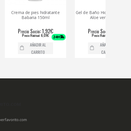
ma de pies hidratante
Gel de Baño Hidrogenesse con
Babaria 150ml
Aloe vera 800ml
P
S
: 1,92€
P
S
: 2,19€
recio
ocio
recio
ocio
P
H
: 6,01€
P
H
: 3,20€
recio
abitual
recio
abitual
24H
24H
AÑADIR AL
AÑADIR AL
CARRITO
CARRITO
RITO.COM
erfavorito.com