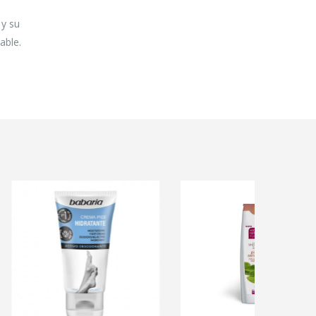
 y su
able.