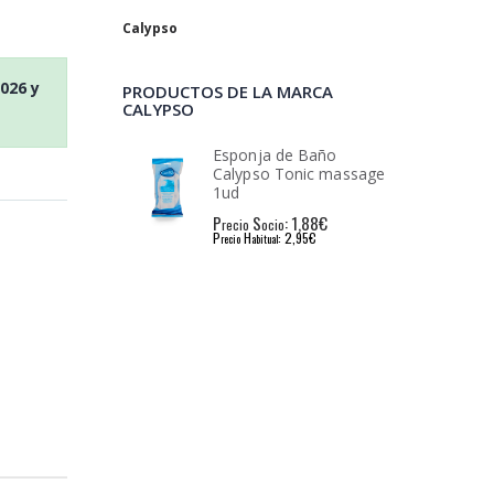
Calypso
2026
y
PRODUCTOS DE LA MARCA
CALYPSO
 de Baño
Esponja de Baño
 Tonic massage
Calypso Tonic massage
1ud
: 1,88€
P
S
: 1,88€
io
recio
ocio
: 2,95€
P
H
: 2,95€
l
recio
abitual