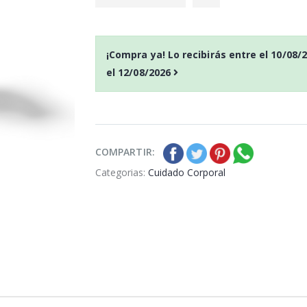
¡Compra ya! Lo recibirás entre el
10/08/
el
12/08/2026
Esponja de Baño
Esponja
Calypso Tonic massage
Calypso
1ud
1ud
P
S
: 1,88€
P
S
recio
ocio
recio
oc
P
H
: 2,95€
P
H
recio
abitual
recio
abitua
COMPARTIR:
Categorias:
Cuidado Corporal