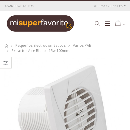
8.926
PRODUCTOS
ACCESO CLIENTES
Pequeños Electrodomésticos
Varios PAE
Extractor Aire Blanco 15w 100mm.
Tostadora
Tostadora
inox.2pc. 800 w.
inox.4pc.1400w.kuken
kuken
P
S
: 25,76€
P
S
: 36,54€
recio
ocio
recio
ocio
P
H
: 43,00€
P
H
: 62,28€
recio
abitual
recio
abitual