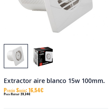
Tostadora
Tostadora blanca
inox.2pc.1000w.grande
2pc. 850 w. kuken
kuken
P
S
: 33,29€
P
S
: 21,26€
recio
ocio
recio
ocio
P
H
: 57,60€
P
H
: 36,61€
recio
abitual
recio
abitual
Extractor aire blanco 15w 100mm.
P
S
: 16,54€
recio
ocio
P
H
: 28,34€
recio
abitual