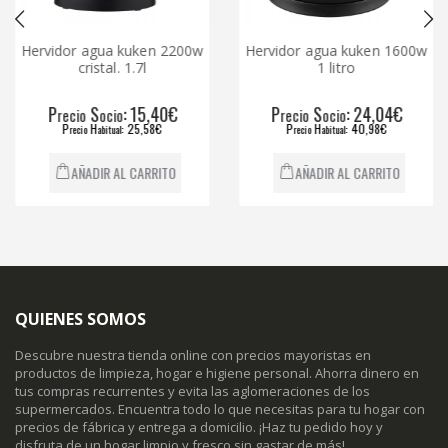
Hervidor agua kuken 2200w
Hervidor agua kuken 1600w
cristal. 1.7l
1 litro
P
S
: 15,40€
P
S
: 24,04€
recio
ocio
recio
ocio
P
H
: 25,58€
P
H
: 40,98€
recio
abitual
recio
abitual
AÑADIR AL CARRITO
AÑADIR AL CARRITO
QUIENES SOMOS
Descubre nuestra tienda online con precios mayoristas en
productos de limpieza, hogar e higiene personal. Ahorra dinero en
tus compras recurrentes y evita las aglomeraciones de los
supermercados. Encuentra todo lo que necesitas para tu hogar con
precios de fábrica y entrega a domicilio. ¡Haz tu pedido hoy y
disfruta de un hogar limpio y fresco sin gastar de más!