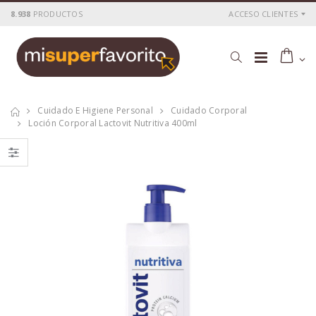
8.938
PRODUCTOS
ACCESO CLIENTES
Cuidado E Higiene Personal
Cuidado Corporal
Loción Corporal Lactovit Nutritiva 400ml
Loción Corporal
Lactovit
Lactovit
desodorante spray
Reafirmante Piel
Invisible 200 ml
Normal 400 ml
P
S
: 4,10€
P
S
: 2,98€
recio
ocio
recio
ocio
P
H
: 5,10€
P
H
: 3,45€
recio
abitual
recio
abitual