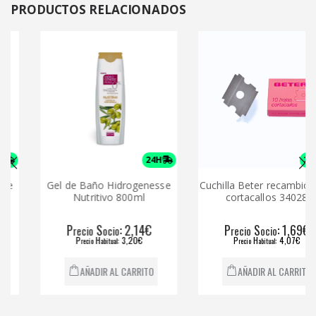
PRODUCTOS
RELACIONADOS
24H
24H
Gel de Baño Hidrogenesse
Cuchilla Beter recambio par
Nutritivo 800ml
cortacallos 34028
P
S
: 2,14€
P
S
: 1,69€
recio
ocio
recio
ocio
P
H
: 3,20€
P
H
: 4,07€
recio
abitual
recio
abitual
AÑADIR AL CARRITO
AÑADIR AL CARRITO