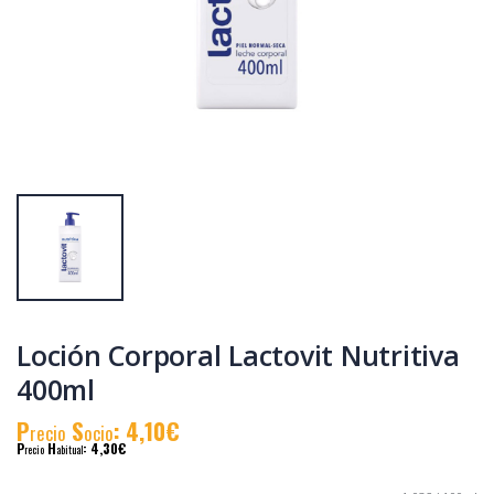
Lactovit leche
Lactovit deo roll-
corporal
on Lactourea 50
Reparadora Piel
ml
Extra-Seca 400 ml
P
S
: 4,57€
P
S
: 2,26€
recio
ocio
recio
ocio
P
H
: 5,99€
P
H
: 3,78€
recio
abitual
recio
abitual
Loción Corporal Lactovit Nutritiva
400ml
P
S
: 4,10€
recio
ocio
P
H
: 4,30€
recio
abitual