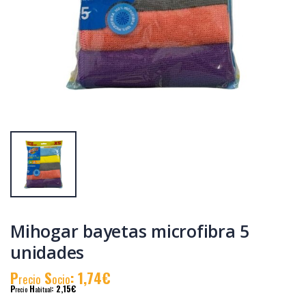
Mihogar
Mihogar bolsas de
aguafuerte
basura 100L 10
Salfumant 1L
unidades
P
S
: 0,97€
P
S
: 1,22€
recio
ocio
recio
ocio
P
H
: 1,45€
P
H
: 1,60€
recio
abitual
recio
abitual
Mihogar bayetas microfibra 5
unidades
P
S
: 1,74€
recio
ocio
P
H
: 2,15€
recio
abitual