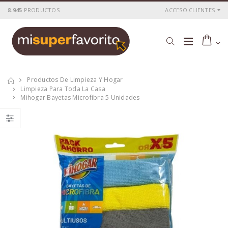
8.945
PRODUCTOS
ACCESO CLIENTES
Productos De Limpieza Y Hogar
Limpieza Para Toda La Casa
Mihogar Bayetas Microfibra 5 Unidades
Mihogar bolsas
Mihogar bolsas
basura Autocierre
basura Perfumada
Perfumada 30L 15
Verde 50L 10
unidades
unidades
P
S
: 0,98€
P
S
: 1,23€
recio
ocio
recio
ocio
P
H
: 1,70€
P
H
: 1,90€
recio
abitual
recio
abitual