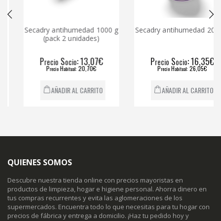
Secadry antihumedad 1000 g
Secadry antihumedad 2000 g
(pack 2 unidades)
P
S
: 13,07€
P
S
: 16,35€
recio
ocio
recio
ocio
P
H
: 20,70€
P
H
: 26,05€
recio
abitual
recio
abitual
AÑADIR AL CARRITO
AÑADIR AL CARRITO
QUIENES SOMOS
Descubre nuestra tienda online con precios mayoristas en
productos de limpieza, hogar e higiene personal. Ahorra dinero en
tus compras recurrentes y evita las aglomeraciones de los
supermercados. Encuentra todo lo que necesitas para tu hogar con
precios de fábrica y entrega a domicilio. ¡Haz tu pedido hoy y