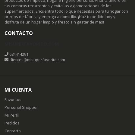
productos de limpieza, hogar e higiene personal. Ahorra dinero en
tus compras recurrentes y evita las aglomeraciones de los
supermercados. Encuentra todo lo que necesitas para tu hogar con
precios de fábrica y entrega a domicilio. ¡Haz tu pedido hoy y
disfruta de un hogar limpio y fresco sin gastar de más!
CONTACTO
MISUPERFAVORITO.COM
684414291
clientes@misuperfavorito.com
MI CUENTA
Favoritos
Personal Shopper
Mi Perfil
Pedidos
Contacto