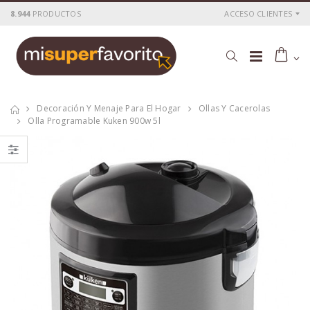
8.944
PRODUCTOS
ACCESO CLIENTES
Decoración Y Menaje Para El Hogar
Ollas Y Cacerolas
Olla Programable Kuken 900w 5l
Tostadora
Tostadora
inox.2pc. 800 w.
inox.4pc.1400w.kuken
kuken
P
S
: 25,76€
P
S
: 36,54€
recio
ocio
recio
ocio
P
H
: 43,00€
P
H
: 62,28€
recio
abitual
recio
abitual