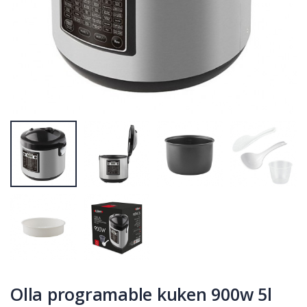
Tostadora
Tostadora blanca
inox.2pc.1000w.grande
2pc. 850 w. kuken
kuken
P
S
: 33,29€
P
S
: 21,26€
recio
ocio
recio
ocio
P
H
: 57,60€
P
H
: 36,61€
recio
abitual
recio
abitual
Olla programable kuken 900w 5l