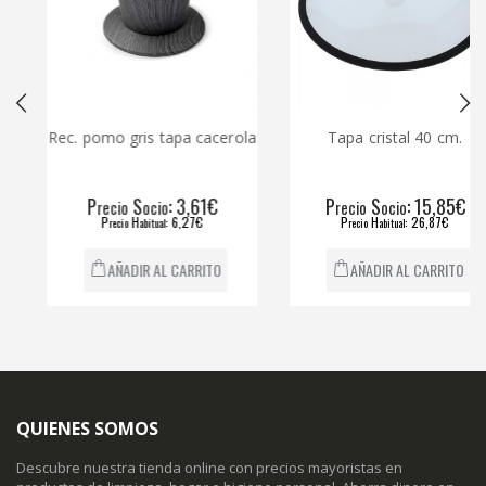
Rec. pomo gris tapa cacerola
Tapa cristal 40 cm.
P
S
: 3,61€
P
S
: 15,85€
recio
ocio
recio
ocio
P
H
: 6,27€
P
H
: 26,87€
recio
abitual
recio
abitual
AÑADIR AL CARRITO
AÑADIR AL CARRITO
QUIENES SOMOS
Descubre nuestra tienda online con precios mayoristas en