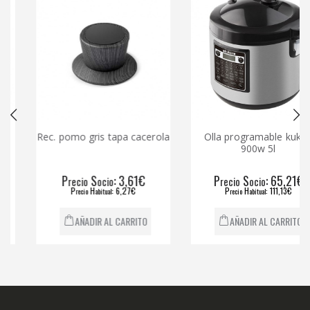
Rec. pomo gris tapa cacerola
Olla programable kuken
900w 5l
P
S
: 3,61€
P
S
: 65,21€
recio
ocio
recio
ocio
P
H
: 6,27€
P
H
: 111,13€
recio
abitual
recio
abitual
AÑADIR AL CARRITO
AÑADIR AL CARRITO