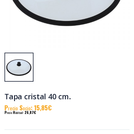
Cacerola
Cacerola
al.fund.premium
al.fund.premium
alta piedra 24
alta piedra 32
P
S
: 31,90€
P
S
: 46,83€
recio
ocio
recio
ocio
P
H
: 55,19€
P
H
: 78,58€
recio
abitual
recio
abitual
Tapa cristal 40 cm.
P
S
: 15,85€
recio
ocio
P
H
: 26,87€
recio
abitual