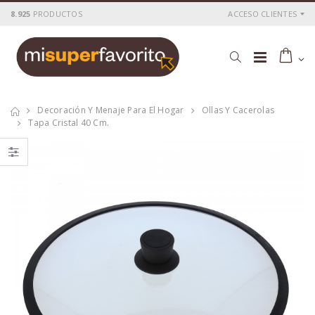
8.925
PRODUCTOS
ACCESO CLIENTES
Decoración Y Menaje Para El Hogar
Ollas Y Cacerolas
Tapa Cristal 40 Cm.
Cacerola
Cacerola
al.fund.premium
al.fund.premium
alta piedra 20
alta piedra 28
P
S
: 25,51€
P
S
: 42,56€
recio
ocio
recio
ocio
P
H
: 43,69€
P
H
: 71,78€
recio
abitual
recio
abitual