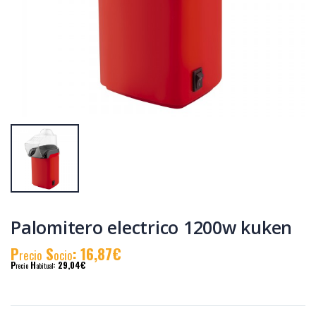
Tostadora
Tostadora blanca
inox.2pc.1000w.grande
2pc. 850 w. kuken
kuken
P
S
: 33,29€
P
S
: 21,26€
recio
ocio
recio
ocio
P
H
: 57,60€
P
H
: 36,61€
recio
abitual
recio
abitual
Palomitero electrico 1200w kuken
P
S
: 16,87€
recio
ocio
P
H
: 29,04€
recio
abitual