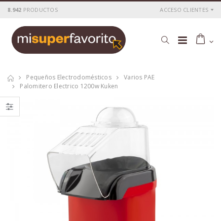
8.942
PRODUCTOS
ACCESO CLIENTES
Pequeños Electrodomésticos
Varios PAE
Palomitero Electrico 1200w Kuken
Tostadora
Tostadora
inox.2pc. 800 w.
inox.4pc.1400w.kuken
kuken
P
S
: 25,76€
P
S
: 36,54€
recio
ocio
recio
ocio
P
H
: 43,00€
P
H
: 62,28€
recio
abitual
recio
abitual