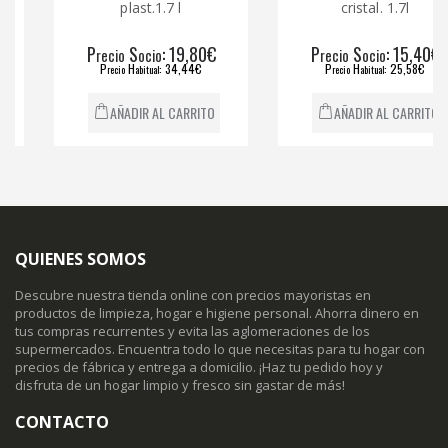
plast.1.7 l
cristal. 1.7l
P
S
: 19,80€
P
S
: 15,40€
recio
ocio
recio
ocio
P
H
: 34,44€
P
H
: 25,58€
recio
abitual
recio
abitual
AÑADIR AL CARRITO
AÑADIR AL CARRITO
QUIENES SOMOS
Descubre nuestra tienda online con precios mayoristas en
productos de limpieza, hogar e higiene personal. Ahorra dinero en
tus compras recurrentes y evita las aglomeraciones de los
supermercados. Encuentra todo lo que necesitas para tu hogar con
precios de fábrica y entrega a domicilio. ¡Haz tu pedido hoy y
disfruta de un hogar limpio y fresco sin gastar de más!
CONTACTO