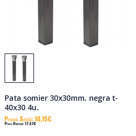
Cepillo carpintero
Espatula pintor
metalico 140 x 40
inox pladur 150
mm.
mm.
P
S
: 22,66€
P
S
: 4,36€
recio
ocio
recio
ocio
P
H
: 38,44€
P
H
: 7,27€
recio
abitual
recio
abitual
Pata somier 30x30mm. negra t-
40x30 4u.
P
S
: 10,15€
recio
ocio
P
H
: 17,67€
recio
abitual