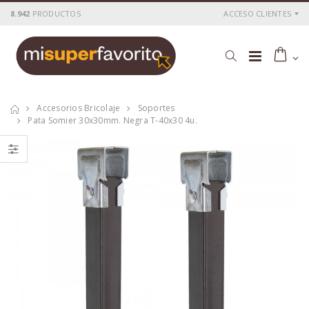
8.942
PRODUCTOS
ACCESO CLIENTES
Accesorios Bricolaje
Soportes
Pata Somier 30x30mm. Negra T-40x30 4u.
Juego 46 pc. llaves
Cepillo carpintero
de vaso
metalico 250 x 60
1/4+puntas
mm.
P
S
: 14,67€
P
S
: 43,26€
recio
ocio
recio
ocio
P
H
: 24,36€
P
H
: 72,23€
recio
abitual
recio
abitual