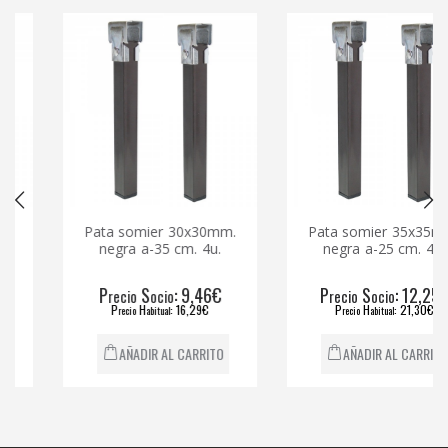
Pata somier 30x30mm.
Pata somier 35x35mm.
negra a-35 cm. 4u.
negra a-25 cm. 4u.
P
S
: 9,46€
P
S
: 12,25€
recio
ocio
recio
ocio
P
H
: 16,29€
P
H
: 21,30€
recio
abitual
recio
abitual
AÑADIR AL CARRITO
AÑADIR AL CARRITO