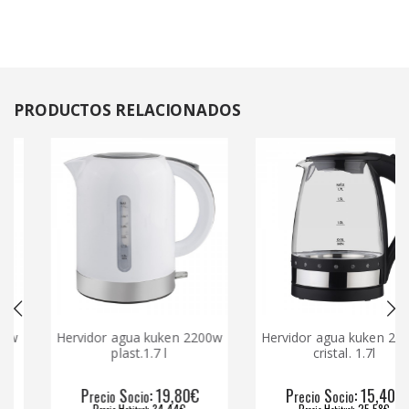
PRODUCTOS
RELACIONADOS
Hervidor agua kuken 2200w
Hervidor agua kuken 2200w
plast.1.7 l
cristal. 1.7l
P
S
: 19,80€
P
S
: 15,40€
recio
ocio
recio
ocio
P
H
: 34,44€
P
H
: 25,58€