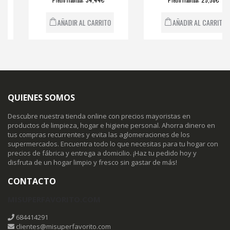
recio
abitual
recio
abitual
AÑADIR AL CARRITO
AÑADIR AL CARRITO
QUIENES SOMOS
Descubre nuestra tienda online con precios mayoristas en
productos de limpieza, hogar e higiene personal. Ahorra dinero en
tus compras recurrentes y evita las aglomeraciones de los
supermercados. Encuentra todo lo que necesitas para tu hogar con
precios de fábrica y entrega a domicilio. ¡Haz tu pedido hoy y
disfruta de un hogar limpio y fresco sin gastar de más!
CONTACTO
MISUPERFAVORITO.COM
684414291
clientes@misuperfavorito.com