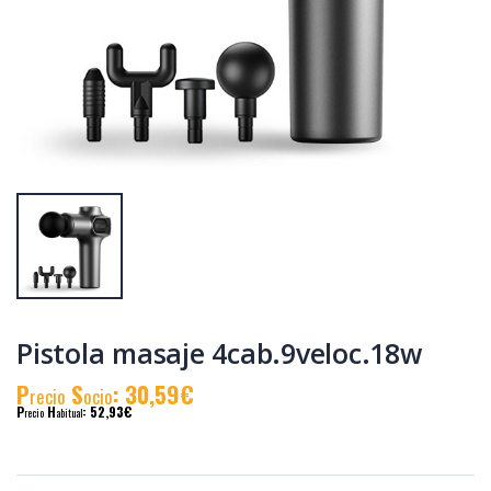
Tostadora
Tostadora blanca
inox.2pc.1000w.grande
2pc. 850 w. kuken
kuken
P
S
: 33,29€
P
S
: 21,26€
recio
ocio
recio
ocio
P
H
: 57,60€
P
H
: 36,61€
recio
abitual
recio
abitual
Pistola masaje 4cab.9veloc.18w
P
S
: 30,59€
recio
ocio
P
H
: 52,93€
recio
abitual