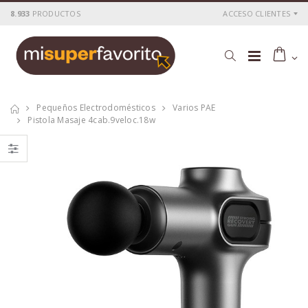
8.933
PRODUCTOS
ACCESO CLIENTES
Pequeños Electrodomésticos
Varios PAE
Pistola Masaje 4cab.9veloc.18w
Tostadora
Tostadora
inox.2pc. 800 w.
inox.4pc.1400w.kuken
kuken
P
S
: 25,76€
P
S
: 36,54€
recio
ocio
recio
ocio
P
H
: 43,00€
P
H
: 62,28€
recio
abitual
recio
abitual