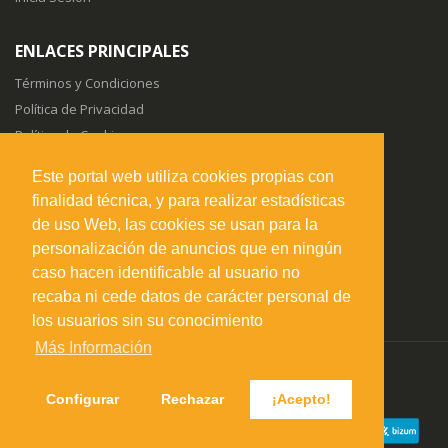
ENLACES PRINCIPALES
Términos y Condiciones
Política de Privacidad
Política de Cookies
Sitemap
Este portal web utiliza cookies propias con
finalidad técnica, y para realizar estadísticas
SÍGUENOS EN
de uso Web, las cookies se usan para la
personalización de anuncios que en ningún
caso hacen identificable al usuario no
recaba ni cede datos de carácter personal de
los usuarios sin su conocimiento
Más Información
misuperfavorito.com.
© 2026. Todos los derechos reservados.
Configurar
Rechazar
¡Acepto!