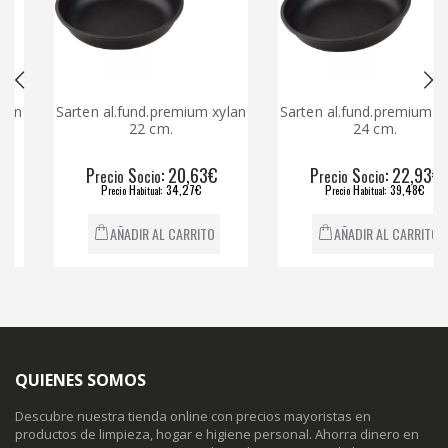
n
Sarten al.fund.premium xylan
Sarten al.fund.premium xyla
22 cm.
24 cm.
P
S
: 20,63€
P
S
: 22,93€
recio
ocio
recio
ocio
P
H
: 34,27€
P
H
: 39,48€
recio
abitual
recio
abitual
AÑADIR AL CARRITO
AÑADIR AL CARRITO
QUIENES SOMOS
Descubre nuestra tienda online con precios mayoristas en
productos de limpieza, hogar e higiene personal. Ahorra dinero en