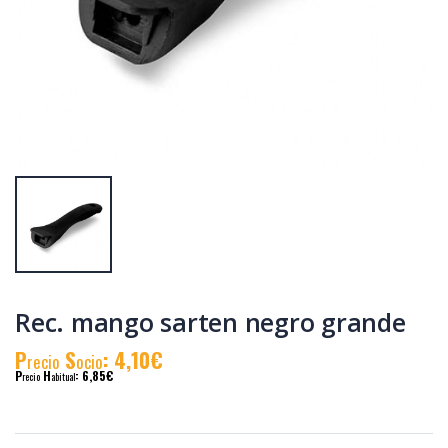
Cacerola
Cacerola
al.fund.premium
al.fund.premium
alta piedra 24
alta piedra 32
P
S
: 31,90€
P
S
: 46,83€
recio
ocio
recio
ocio
P
H
: 55,19€
P
H
: 78,58€
recio
abitual
recio
abitual
Rec. mango sarten negro grande
P
S
: 4,10€
recio
ocio
P
H
: 6,85€
recio
abitual