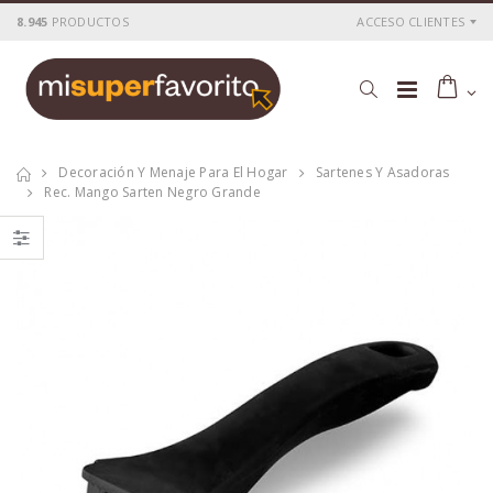
8.945
PRODUCTOS
ACCESO CLIENTES
Decoración Y Menaje Para El Hogar
Sartenes Y Asadoras
Rec. Mango Sarten Negro Grande
Cacerola
Cacerola
al.fund.premium
al.fund.premium
alta piedra 20
alta piedra 28
P
S
: 25,51€
P
S
: 42,56€
recio
ocio
recio
ocio
P
H
: 43,69€
P
H
: 71,78€
recio
abitual
recio
abitual