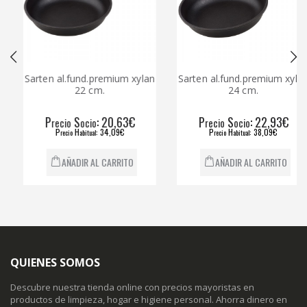
Sarten al.fund.premium xylan
Sarten al.fund.premium xylan
22 cm.
24 cm.
P
S
: 20,63€
P
S
: 22,93€
recio
ocio
recio
ocio
P
H
: 34,09€
P
H
: 38,09€
recio
abitual
recio
abitual
AÑADIR AL CARRITO
AÑADIR AL CARRITO
QUIENES SOMOS
Descubre nuestra tienda online con precios mayoristas en
productos de limpieza, hogar e higiene personal. Ahorra dinero en