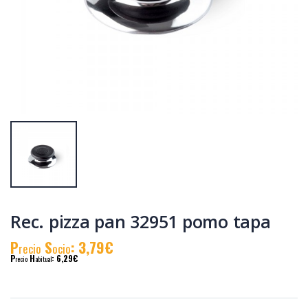
Tostadora
Tostadora blanca
inox.2pc.1000w.grande
2pc. 850 w. kuken
kuken
P
S
: 33,29€
P
S
: 21,26€
recio
ocio
recio
ocio
P
H
: 55,57€
P
H
: 36,98€
recio
abitual
recio
abitual
Rec. pizza pan 32951 pomo tapa
P
S
: 3,79€
recio
ocio
P
H
: 6,29€
recio
abitual