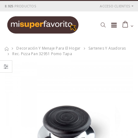
8.925
PRODUCTOS
ACCESO CLIENTES
Decoración Y Menaje Para El Hogar
Sartenes Y Asadoras
Rec. Pizza Pan 32951 Pomo Tapa
Tostadora
Tostadora
inox.2pc. 800 w.
inox.4pc.1400w.kuken
kuken
P
S
: 25,76€
P
S
: 36,54€
recio
ocio
recio
ocio
P
H
: 43,45€
P
H
: 63,23€
recio
abitual
recio
abitual