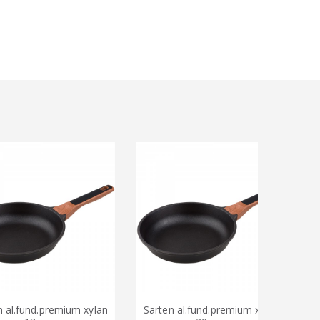
fund.premium xylan
Sarten al.fund.premium xylan
Sarten