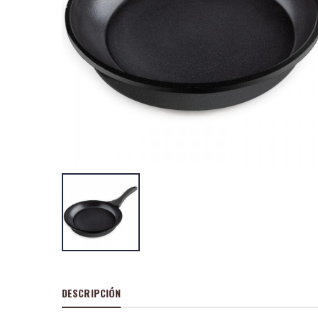
Cacerola al.fun
alta piedra 20
P
S
: 25,51
recio
ocio
P
H
: 43,69€
recio
abitual
Cacerola al.fun
alta piedra 24
P
S
: 31,90
recio
ocio
P
H
: 55,19€
recio
abitual
DESCRIPCIÓN