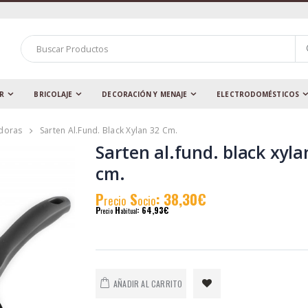
AR
BRICOLAJE
DECORACIÓN Y MENAJE
ELECTRODOMÉSTICOS
adoras
Sarten Al.fund. Black Xylan 32 Cm.
Sarten al.fund. black xyla
cm.
P
S
: 38,30€
recio
ocio
P
H
: 64,93€
recio
abitual
AÑADIR AL CARRITO