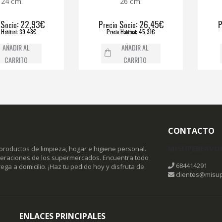
m.
26 cm.
: 22,93€
P
S
: 26,45€
P
recio
ocio
recio
: 39,48€
P
H
: 45,31€
P
recio
abitual
recio
IR AL
AÑADIR AL
RITO
CARRITO
CONTACTO
MISUPERFAVO
productos de limpieza, hogar e higiene personal.
omeraciones de los supermercados. Encuentra todo
684414291
ega a domicilio. ¡Haz tu pedido hoy y disfruta de
clientes@misup
ENLACES PRINCIPALES