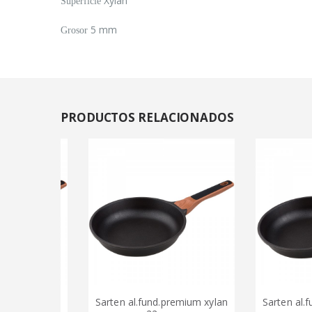
Xylán
Superficie
5 mm
Grosor
PRODUCTOS
RELACIONADOS
um xylan
Sarten al.fund.premium xylan
Sarten al.fund.