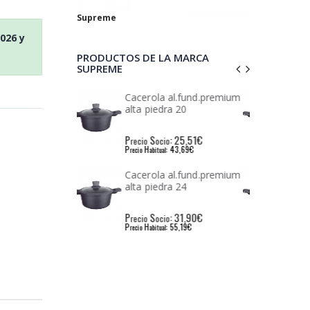
Supreme
2026
y
PRODUCTOS DE LA MARCA
SUPREME
 al.fund.premium
Cacerola al.fund.premium
dra 20
alta piedra 28
: 25,51€
P
S
: 42,56€
io
recio
ocio
: 43,69€
P
H
: 71,78€
l
recio
abitual
 al.fund.premium
Cacerola al.fund.premium
dra 24
alta piedra 32
: 31,90€
P
S
: 46,83€
io
recio
ocio
: 55,19€
P
H
: 78,58€
l
recio
abitual