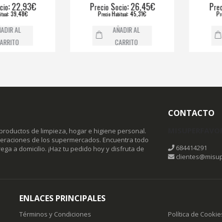
: 22,93€
P
S
: 26,45€
P
recio
ocio
recio
: 39,48€
P
H
: 45,31€
P
recio
abitual
recio
R AL
AÑADIR AL
ITO
CARRITO
CONTACTO
MISUPERFAVO
productos de limpieza, hogar e higiene personal.
omeraciones de los supermercados. Encuentra todo
684414291
ega a domicilio. ¡Haz tu pedido hoy y disfruta de
clientes@misup
ENLACES PRINCIPALES
Términos y Condiciones
Política de Cookie