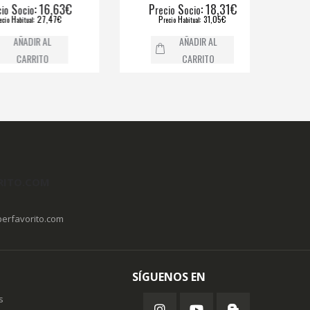
S
: 16,63€
P
S
: 18,31€
P
ocio
recio
ocio
H
: 27,47€
P
H
: 31,05€
abitual
recio
abitual
AÑADIR AL
AÑADIR AL
CARRITO
CARRITO
RITO.COM
erfavorito.com
SÍGUENOS EN
s