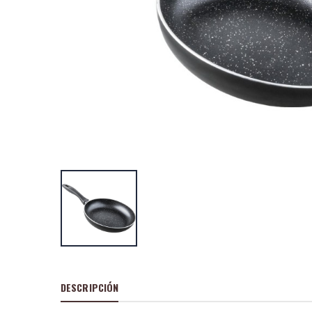
Cacerola al.fun
alta piedra 20
P
S
: 25,51
recio
ocio
P
H
: 43,69€
recio
abitual
Cacerola al.fun
alta piedra 24
P
S
: 31,90
recio
ocio
P
H
: 55,19€
recio
abitual
DESCRIPCIÓN