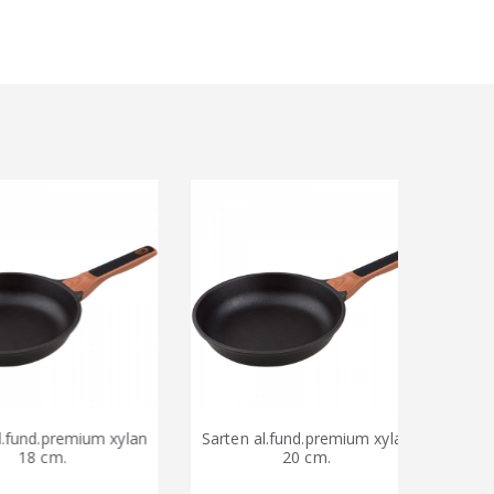
und.premium xylan
Sarten al.fund.premium xylan
Sarten
18 cm.
20 cm.