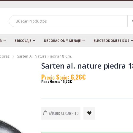
AR
BRICOLAJE
DECORACIÓN Y MENAJE
ELECTRODOMÉSTICOS
adoras
Sarten Al. Nature Piedra 18 Cm.
Sarten al. nature piedra 1
P
S
: 6,26€
recio
ocio
P
H
: 10,73€
recio
abitual
AÑADIR AL CARRITO