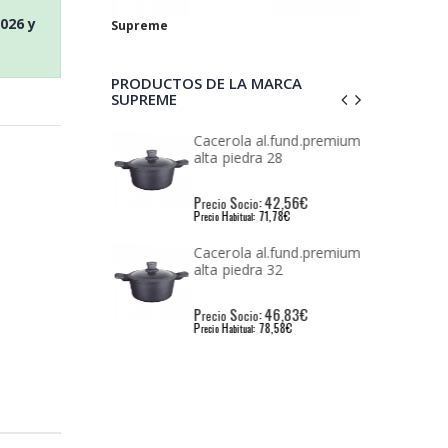
2026
y
Supreme
PRODUCTOS DE LA MARCA
SUPREME
 al.fund.premium
Cacerola al.fund.premium
dra 20
alta piedra 28
: 25,51€
P
S
: 42,56€
io
recio
ocio
: 43,69€
P
H
: 71,78€
l
recio
abitual
 al.fund.premium
Cacerola al.fund.premium
dra 24
alta piedra 32
: 31,90€
P
S
: 46,83€
io
recio
ocio
: 55,19€
P
H
: 78,58€
l
recio
abitual