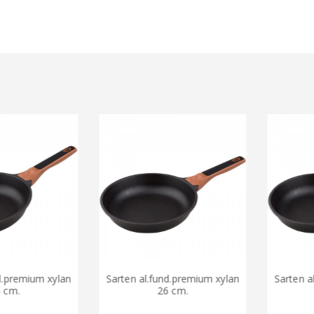
premium xylan
Sarten al.fund.premium xylan
Sarten al.f
m.
26 cm.