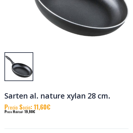
Cacerola
Cacerola
al.fund.premium
al.fund.premium
alta piedra 24
alta piedra 32
P
S
: 31,90€
P
S
: 46,83€
recio
ocio
recio
ocio
P
H
: 55,19€
P
H
: 78,58€
recio
abitual
recio
abitual
Sarten al. nature xylan 28 cm.
P
S
: 11,60€
recio
ocio
P
H
: 19,98€
recio
abitual