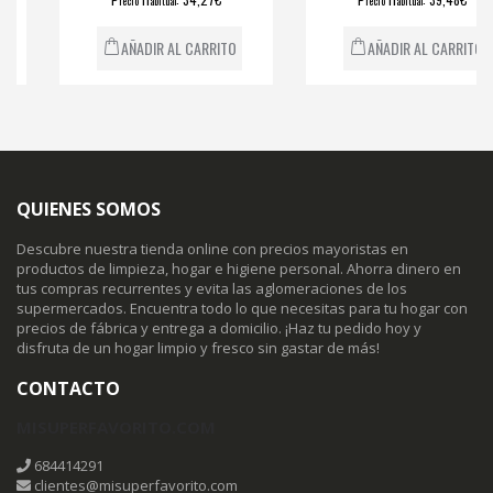
recio
abitual
recio
abitual
AÑADIR AL CARRITO
AÑADIR AL CARRITO
QUIENES SOMOS
Descubre nuestra tienda online con precios mayoristas en
productos de limpieza, hogar e higiene personal. Ahorra dinero en
tus compras recurrentes y evita las aglomeraciones de los
supermercados. Encuentra todo lo que necesitas para tu hogar con
precios de fábrica y entrega a domicilio. ¡Haz tu pedido hoy y
disfruta de un hogar limpio y fresco sin gastar de más!
CONTACTO
MISUPERFAVORITO.COM
684414291
clientes@misuperfavorito.com