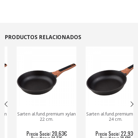
PRODUCTOS
RELACIONADOS
n
Sarten al.fund.premium xylan
Sarten al.fund.premium xyla
22 cm.
24 cm.
P
S
: 20,63€
P
S
: 22,93€
recio
ocio
recio
ocio
P
H
: 34,27€
P
H
: 39,48€