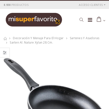
8.938
PRODUCTOS
ACCESO CLIENTES
Decoración Y Menaje Para El Hogar
Sartenes Y Asadoras
Sarten Al. Nature Xylan 28 Cm.
Cacerola
Cacerola
al.fund.premium
al.fund.premium
alta piedra 20
alta piedra 28
P
S
: 25,51€
P
S
: 42,56€
recio
ocio
recio
ocio
P
H
: 43,69€
P
H
: 71,78€
recio
abitual
recio
abitual